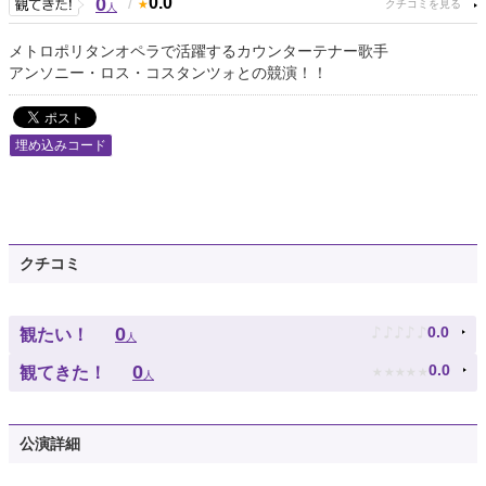
0
/
0.0
人
メトロポリタンオペラで活躍するカウンターテナー歌手
アンソニー・ロス・コスタンツォとの競演！！
埋め込みコード
クチコミ
♪
♪
♪
♪
♪
0
0.0
観たい！
人
★
★
★
★
★
0
0.0
観てきた！
人
公演詳細