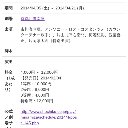
期間
2014/04/05 (土) ～ 2014/04/21 (月)
劇場
京都四條南座
出演
市川海老蔵、アンソニー・ロス・コスタンツォ（カウン
ターテナー歌手）、片山九郎右衛門、梅若紀彰、観世喜
正、片岡孝太郎（特別出演）
脚本
演出
料金
4,000円 ～ 12,000円
（1枚
【発売日】2014/02/04
あた
1等席：10,000円
り）
2等席：8,000円
3等席：4,000円
特別席：12,000円
公式
http://www.shochiku.co.jp/play/
／劇
minamiza/schedule/2014/4/pos
場サ
t_145.php