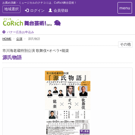
お薦め演劇・ミュージカルのクチコミは、CoRich舞台芸術！
T
menu
T
地域選択
ログイン
会員登録
o
o
g
g
g
g
l
l
バナー広告お申込み
e
e
HOME
公演
源氏物語
n
n
その他
a
a
v
市川海老蔵特別公演 歌舞伎×オペラ×能楽
i
v
源氏物語
g
i
a
g
t
a
i
t
o
n
i
o
n