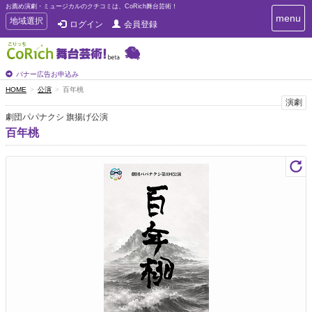
お薦め演劇・ミュージカルのクチコミは、CoRich舞台芸術！
T
menu
T
地域選択
ログイン
会員登録
o
o
g
g
g
g
l
l
バナー広告お申込み
e
e
HOME
公演
百年桃
n
n
演劇
a
a
v
劇団パパナクシ 旗揚げ公演
i
v
百年桃
g
i
a
g
t
a
i
t
o
n
i
o
n