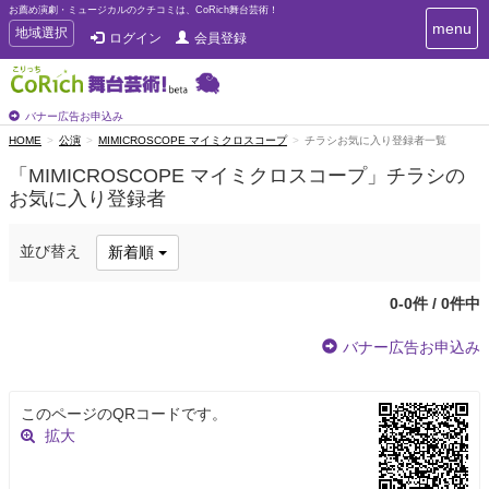
お薦め演劇・ミュージカルのクチコミは、CoRich舞台芸術！
T
menu
T
地域選択
ログイン
会員登録
o
o
g
g
g
g
l
l
バナー広告お申込み
e
e
HOME
公演
MIMICROSCOPE マイミクロスコープ
チラシお気に入り登録者一覧
n
n
a
「MIMICROSCOPE マイミクロスコープ」チラシの
a
v
お気に入り登録者
i
v
g
i
a
g
並び替え
新着順
t
a
i
t
o
0-0件 / 0件中
n
i
o
バナー広告お申込み
n
このページのQRコードです。
拡大