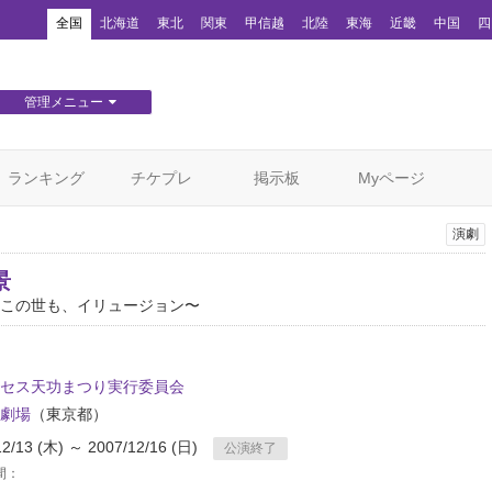
！
全国
北海道
東北
関東
甲信越
北陸
東海
近畿
中国
四
管理メニュー
団体WEBサイト管理
顧客管理
ランキング
チケプレ
掲示板
Myページ
演劇
景
この世も、イリュージョン〜
セス天功まつり実行委員会
劇場
（東京都）
12/13 (木) ～ 2007/12/16 (日)
公演終了
間：