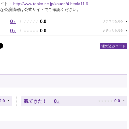
サイト：
http://www.tenko.ne.jp/kouen/4.html#11.6
な公演情報は公式サイトでご確認ください。
0
♪
♪
♪
♪
♪
/
0.0
人
0
★
★
★
★
★
/
0.0
人
埋め込みコード
★
★
★
★
★
0
0.0
0.0
観てきた！
人