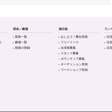
団体／劇場
掲示板
ラン
団体一覧
おしえて！舞台芸術
注
ミ
劇場一覧
フリートーク
注
団体の登録
出演者募集
注
スタッフ募集
ボランティア募集
オーディション告知
ワークショップ告知