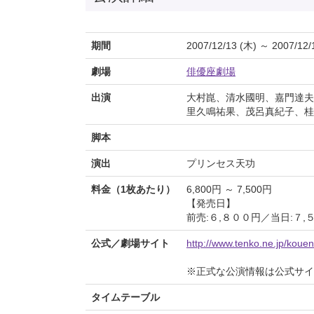
期間
2007/12/13 (木) ～ 2007/12/
劇場
俳優座劇場
出演
大村崑、清水國明、嘉門達夫
里久鳴祐果、茂呂真紀子、桂
脚本
演出
プリンセス天功
料金（1枚あたり）
6,800円 ～ 7,500円
【発売日】
前売:６,８００円／当日:７
公式／劇場サイト
http://www.tenko.ne.jp/kouen
※正式な公演情報は公式サ
タイムテーブル