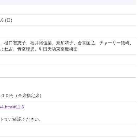
16 (日)
、樋口智恵子、福井裕佳梨、奈加靖子、倉貫匡弘、チャーリー礒崎、
よね吉、青空球児、引田天功東京魔術団
,５００円（全席指定席）
/4.html#11.6
イトでご確認ください。