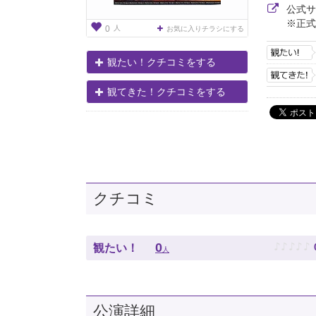
公式
※正式
人
0
お気に入りチラシにする
観たい！クチコミをする
観てきた！クチコミをする
クチコミ
♪
♪
♪
♪
♪
0
観たい！
人
公演詳細