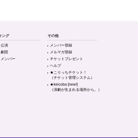
キング
その他
目公演
メンバー登録
目劇団
メルマガ登録
目メンバー
チケットプレゼント
ヘルプ
★こりっちチケット！
（チケット管理システム）
★keicoba [new!]
（演劇が生まれる場所から。）