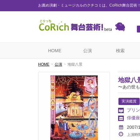
お薦め演劇・ミュージカルのクチコミは、CoRich舞台芸術
HOME
公演
検索
HOME
公演
地獄八景
地獄八
〜あの世も
実演鑑賞
プリン
俳優座
2007/
上演時