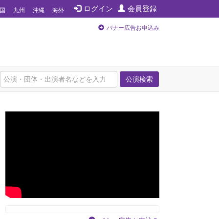
ログイン
会員登録
国
九州
沖縄
海外
バナー広告お申込み
公演検索