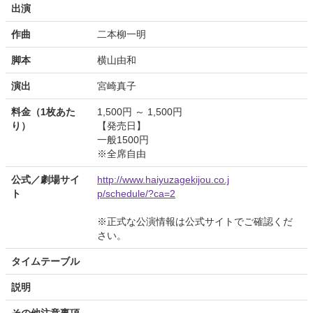
出演
作曲
二本柳一明
脚本
横山由和
演出
宮崎真子
料金（1枚あた
1,500円 ～ 1,500円
り）
【発売日】
一般1500円
※全席自由
公式／劇場サイ
http://www.haiyuzagekijou.co.j
ト
p/schedule/?ca=2
※正式な公演情報は公式サイトでご確認くだ
さい。
タイムテーブル
説明