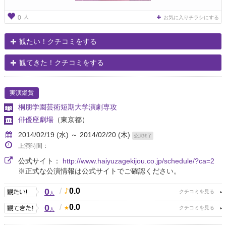
人
0
お気に入りチラシにする
観たい！クチコミをする
観てきた！クチコミをする
実演鑑賞
桐朋学園芸術短期大学演劇専攻
俳優座劇場
（東京都）
2014/02/19 (水) ～ 2014/02/20 (木)
公演終了
上演時間：
公式サイト：
http://www.haiyuzagekijou.co.jp/schedule/?ca=2
※正式な公演情報は公式サイトでご確認ください。
0
/
0.0
人
0
/
0.0
人