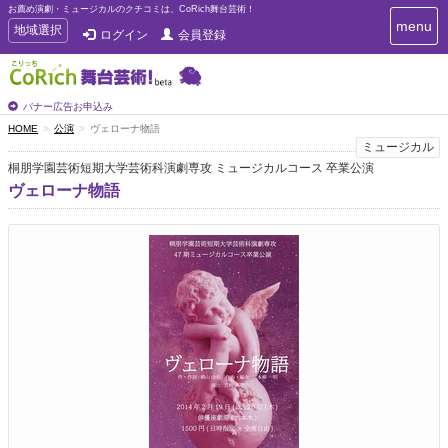
お薦め演劇・ミュージカルのクチコミは、CoRich舞台芸術！
T
menu
T
地域選択
ログイン
会員登録
o
o
g
g
g
g
l
l
バナー広告お申込み
e
e
HOME
公演
ヴェローナ物語
n
n
ミュージカル
a
a
v
桐朋学園芸術短期大学芸術科演劇専攻 ミュージカルコース 卒業公演
i
v
ヴェローナ物語
g
i
a
g
t
a
i
t
o
n
i
o
n