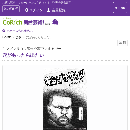
お薦め演劇・ミュージカルのクチコミは、CoRich舞台芸術！
T
menu
T
地域選択
ログイン
会員登録
o
o
g
g
g
g
l
l
バナー広告お申込み
e
e
HOME
公演
穴があったら出たい
n
n
演劇
a
a
v
キングマサカツ師走公演ワンまるでー
i
v
穴があったら出たい
g
i
a
g
t
a
i
t
o
n
i
o
n