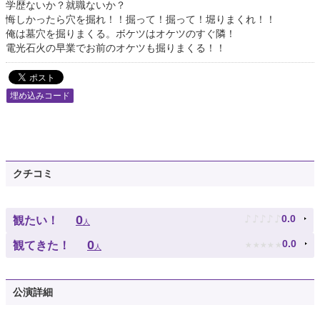
学歴ないか？就職ないか？
悔しかったら穴を掘れ！！掘って！掘って！堀りまくれ！！
俺は墓穴を掘りまくる。ボケツはオケツのすぐ隣！
電光石火の早業でお前のオケツも掘りまくる！！
埋め込みコード
クチコミ
♪
♪
♪
♪
♪
0
0.0
観たい！
人
★
★
★
★
★
0
0.0
観てきた！
人
公演詳細