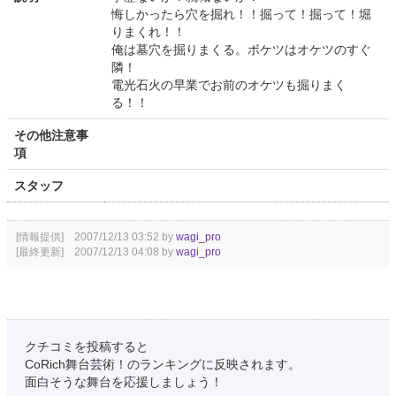
悔しかったら穴を掘れ！！掘って！掘って！堀
りまくれ！！
俺は墓穴を掘りまくる。ボケツはオケツのすぐ
隣！
電光石火の早業でお前のオケツも掘りまく
る！！
その他注意事
項
スタッフ
[情報提供] 2007/12/13 03:52 by
wagi_pro
[最終更新] 2007/12/13 04:08 by
wagi_pro
クチコミを投稿すると
CoRich舞台芸術！のランキングに反映されます。
面白そうな舞台を応援しましょう！