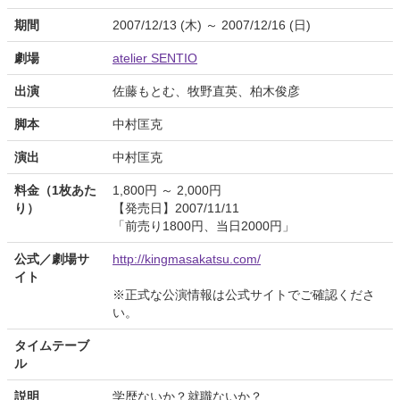
期間
2007/12/13 (木) ～ 2007/12/16 (日)
劇場
atelier SENTIO
出演
佐藤もとむ、牧野直英、柏木俊彦
脚本
中村匡克
演出
中村匡克
料金（1枚あた
1,800円 ～ 2,000円
り）
【発売日】2007/11/11
「前売り1800円、当日2000円」
公式／劇場サ
http://kingmasakatsu.com/
イト
※正式な公演情報は公式サイトでご確認くださ
い。
タイムテーブ
ル
説明
学歴ないか？就職ないか？