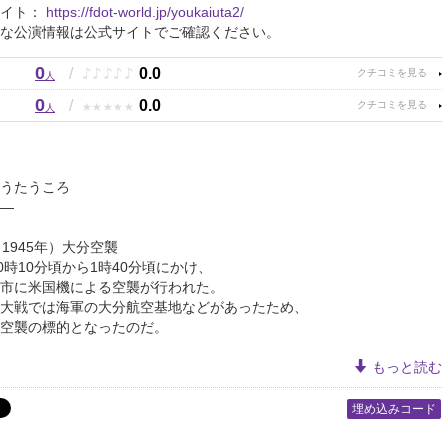
サイト：
https://fdot-world.jp/youkaiuta2/
な公演情報は公式サイトでご確認ください。
0
♪
♪
♪
♪
♪
/
0.0
人
0
★
★
★
★
★
/
0.0
人
】
うたうころ
―
（1945年）大分空襲
の0時10分頃から1時40分頃にかけ、
市に米国機による空襲が行われた。
大戦では海軍の大分航空基地などがあったため、
空襲の標的となったのだ。
もっと読む
埋め込みコード