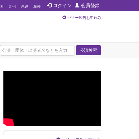
ログイン
会員登録
国
九州
沖縄
海外
バナー広告お申込み
公演検索