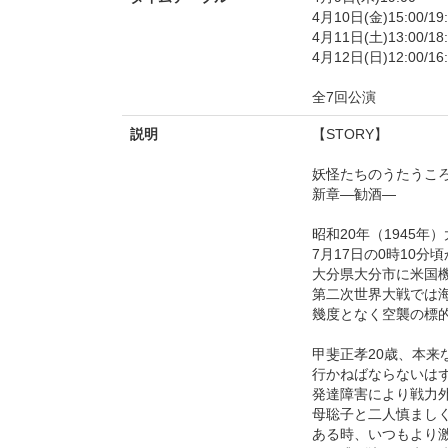
4月10日(金)15:00/19:
4月11日(土)13:00/18:
4月12日(日)12:00/16:
全7回公演
説明
【STORY】
妖怪たちのうたうこ
新章―勧酒―
昭和20年（1945年
7月17日の0時10分
大分県大分市に米国
第二次世界大戦では
幾度となく空襲の標
甲斐正孝20歳、本来
行かねばならないは
発達障害により戦力
母聡子と二人慎まし
ある時、いつもより