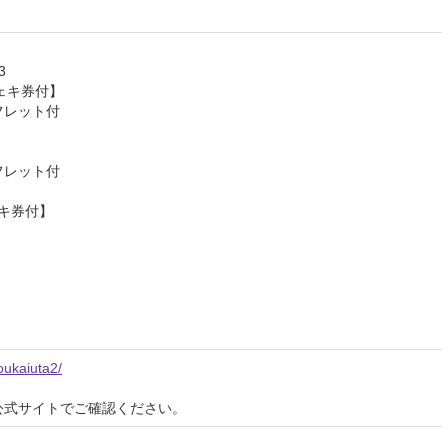
3
チェキ券付】
フレット付
フレット付
ェキ券付】
youkaiuta2/
公式サイトでご確認ください。