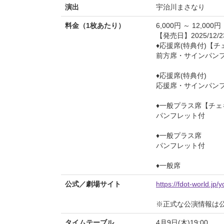
演出
宇治川まさなり
料金（1枚あたり）
6,000円 ～ 12,000円
【発売日】2025/12/2
♦︎応援席(特典付)【
前方席・サインパン
♦︎応援席(特典付)
応援席・サインパン
♦︎一般プラス席【チ
パンフレット付
♦︎一般プラス席
パンフレット付
♦︎一般席
公式／劇場サイト
https://fdot-world.jp/
※正式な公演情報は
タイムテーブル
4月9日(木)19:00