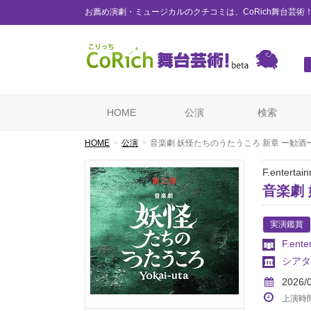
お薦め演劇・ミュージカルのクチコミは、CoRich舞台芸術
HOME
公演
検索
HOME
公演
音楽劇 妖怪たちのうたうころ 新章 ー勧酒
F.entertai
音楽劇
実演鑑賞
F.ente
シアタ
2026/
上演時