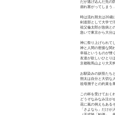
だが逃げ込んだ先の
崩れ塞がってしまう
時は流れ朔太は20歳
剣道部として大学で
祖父倫太郎が急病と
急いで東京から大分
神に祭り上げられて
神と人間の密接な関
幸福というものが憎
友達が欲しいひとり
京都鞍馬山より大天
お馴染みの妖怪たち
朔太は自分と大切な
祖母溯子との約束を
この杯を受けておく
どうぞなみなみ注が
花に嵐の例えもある
「さよなら」だけが
（于武陵「勧酒」、