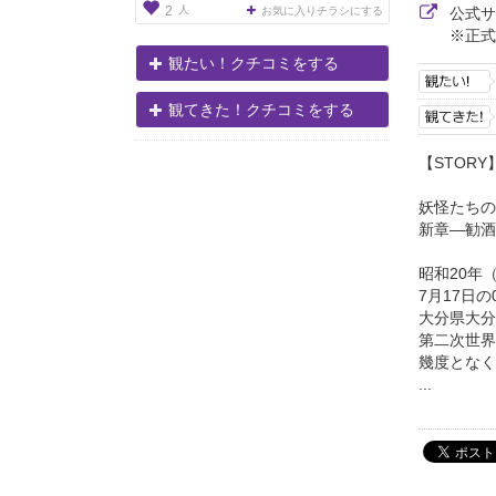
人
2
お気に入りチラシにする
公式
※正式
観たい！クチコミをする
観てきた！クチコミをする
【STORY
妖怪たちの
新章―勧酒
昭和20年
7月17日
大分県大分
第二次世界
幾度となく
...