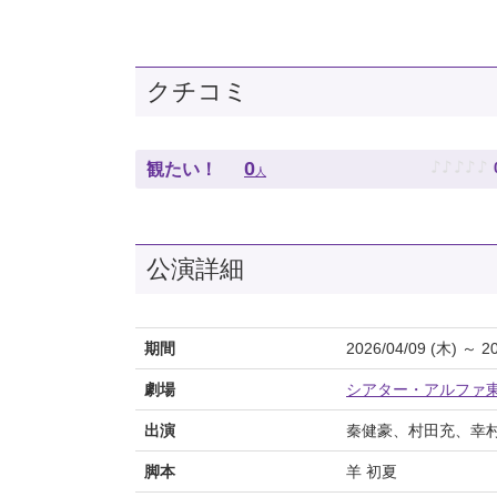
クチコミ
♪
♪
♪
♪
♪
0
観たい！
人
公演詳細
期間
2026/04/09 (木) ～ 2
劇場
シアター・アルファ
出演
秦健豪、村田充、幸村
脚本
羊 初夏