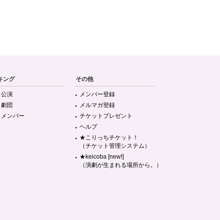
キング
その他
目公演
メンバー登録
目劇団
メルマガ登録
目メンバー
チケットプレゼント
ヘルプ
★こりっちチケット！
（チケット管理システム）
★keicoba [new!]
（演劇が生まれる場所から。）