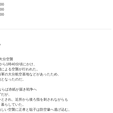
00
00
00
ろ
）大分空襲
頃から1時40分頃にかけ、
機による空襲が行われた。
海軍の大分航空基地などがあったため、
的となったのだ。
ならば赤紙が届き戦争へ
ずだが、
外とされ、近所から後ろ指を刺されながらも
く暮らしていた。
激しい空襲に正孝と聡子は防空壕へ逃げ込む。