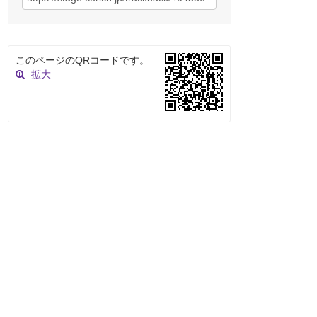
このページのQRコードです。
拡大