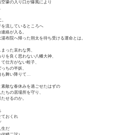
防空壕の入り口が爆風により
…
に。
汗を流しているところへ
の連絡が入る。
は湯布院へ帰った朔太を待ち受ける運命とは。
しまった哀れな男、
わりを良く思わない八幡大神、
くて仕方がない蛭子、
ぼっちの半妖、
狗も舞い降りて…
と素敵な春休みを過ごせたはずの
人たちの居場所を守り、
果たせるのか。
れ
せておくれ
ぞ
人生だ
井伏鱒二訳）