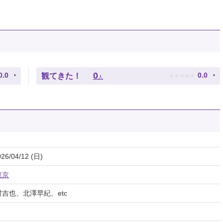
★
★
★
★
★
0
0.0
0.0
観てきた！
人
026/04/12 (日)
東京
吉也、北澤早紀、etc