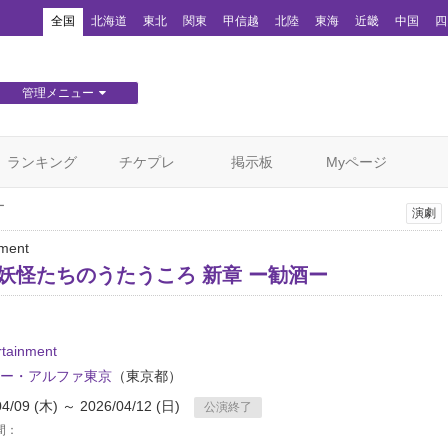
！
全国
北海道
東北
関東
甲信越
北陸
東海
近畿
中国
四
管理メニュー
団体WEBサイト管理
顧客管理
ランキング
チケプレ
掲示板
Myページ
ー
演劇
nment
 妖怪たちのうたうころ 新章 ー勧酒ー
rtainment
ー・アルファ東京
（東京都）
04/09 (木) ～ 2026/04/12 (日)
公演終了
間：