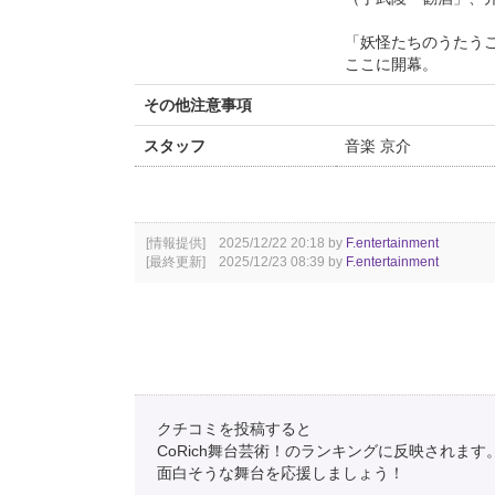
「妖怪たちのうたう
ここに開幕。
その他注意事項
スタッフ
音楽 京介
[情報提供] 2025/12/22 20:18 by
F.entertainment
[最終更新] 2025/12/23 08:39 by
F.entertainment
クチコミを投稿すると
CoRich舞台芸術！のランキングに反映されます
面白そうな舞台を応援しましょう！