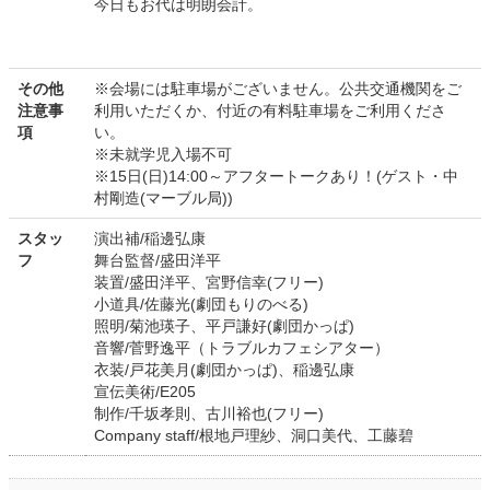
今日もお代は明朗会計。
その他
※会場には駐車場がございません。公共交通機関をご
注意事
利用いただくか、付近の有料駐車場をご利用くださ
項
い。
※未就学児入場不可
※15日(日)14:00～アフタートークあり！(ゲスト・中
村剛造(マーブル局))
スタッ
演出補/稲邊弘康
フ
舞台監督/盛田洋平
装置/盛田洋平、宮野信幸(フリー)
小道具/佐藤光(劇団もりのべる)
照明/菊池瑛子、平戸謙好(劇団かっぱ)
音響/菅野逸平（トラブルカフェシアター）
衣装/戸花美月(劇団かっぱ)、稲邊弘康
宣伝美術/E205
制作/千坂孝則、古川裕也(フリー)
Company staff/根地戸理紗、洞口美代、工藤碧