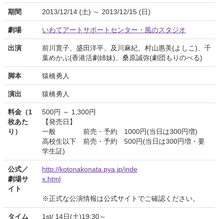
期間
2013/12/14 (土) ～ 2013/12/15 (日)
劇場
いわてアートサポートセンター・風のスタジオ
出演
前川寛子、盛田洋平、及川麻紀、村山惠美(よしこ)、千
葉めかぶ(香港活劇姉妹)、桑原誠弥(劇団もりのべる)
脚本
猿橋勇人
演出
猿橋勇人
料金（1
500円 ～ 1,300円
枚あた
【発売日】
り）
一般 前売・予約 1000円(当日は300円増)
高校生以下 前売・予約 500円(当日は300円増・要
学生証)
公式／
http://kotonakonata.pya.jp/inde
劇場サ
x.html
イト
※正式な公演情報は公式サイトでご確認ください。
タイム
1st/ 14日(土)19:30～