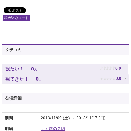
埋め込みコード
クチコミ
♪
♪
♪
♪
♪
0
0.0
観たい！
人
★
★
★
★
★
0
0.0
観てきた！
人
公演詳細
期間
2013/11/09 (土) ～ 2013/11/17 (日)
劇場
ちず屋の２階