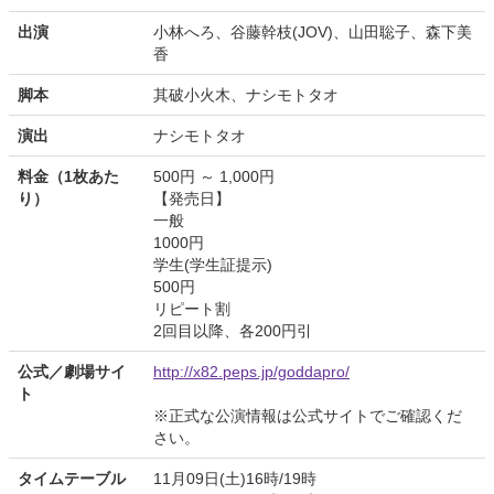
出演
小林へろ、谷藤幹枝(JOV)、山田聡子、森下美
香
脚本
其破小火木、ナシモトタオ
演出
ナシモトタオ
料金（1枚あた
500円 ～ 1,000円
り）
【発売日】
一般
1000円
学生(学生証提示)
500円
リピート割
2回目以降、各200円引
公式／劇場サイ
http://x82.peps.jp/goddapro/
ト
※正式な公演情報は公式サイトでご確認くだ
さい。
タイムテーブル
11月09日(土)16時/19時