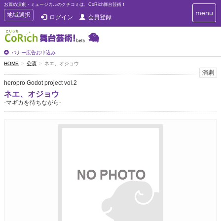
お薦め演劇・ミュージカルのクチコミは、CoRich舞台芸術！
T
menu
T
地域選択
ログイン
会員登録
o
o
g
g
g
g
l
l
バナー広告お申込み
e
e
HOME
公演
ネエ、オジョウ
n
n
演劇
a
a
v
heropro Godot project vol.2
i
v
ネエ、オジョウ
g
i
-マギカを待ちながら-
a
g
t
a
i
t
o
n
i
o
n