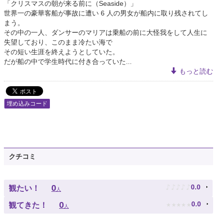
「クリスマスの朝が来る前に（Seaside）」
世界一の豪華客船が事故に遭い 6 人の男女が船内に取り残されてし
まう。
その中の一人、ダンサーのマリアは乗船の前に大怪我をして人生に
失望しており、このまま冷たい海で
その短い生涯を終えようとしていた。
だが船の中で学生時代に付き合っていた...
もっと読む
埋め込みコード
クチコミ
♪
♪
♪
♪
♪
0
0.0
観たい！
人
★
★
★
★
★
0
0.0
観てきた！
人