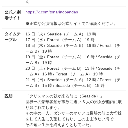
ん
公式／劇
https://x.com/tonarinopandas
場サイト
※正式な公演情報は公式サイトでご確認ください。
タイムテ
16 日（火）Seaside（チーム A） 19 時
ーブル
17 日（水）Forest （チーム A） 19 時
18 日（木）Seaside（チーム B） 16 時 / Forest （チ
ーム B） 19 時
19 日（金）Forest （チーム A） 16 時 / Seaside（チ
ーム B） 19 時
20 日（土）Forest （チーム B） 13 時 / Seaside（チ
ーム A） 16 時 / Forest （チーム A） 19 時
21 日（日）Seaside（チーム A） 12 時 / Forest （チ
ーム B） 15 時 / Seaside（チーム B） 18 時
説明
「クリスマスの朝が来る前に（Seaside）」
世界一の豪華客船が事故に遭い 6 人の男女が船内に取
り残されてしまう。
その中の一人、ダンサーのマリアは乗船の前に大怪我
をして人生に失望しており、このまま冷たい海で
その短い生涯を終えようとしていた。