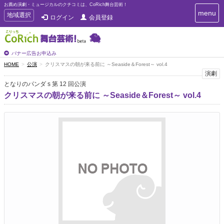
お薦め演劇・ミュージカルのクチコミは、CoRich舞台芸術！
T
menu
T
地域選択
ログイン
会員登録
o
o
g
g
g
g
l
l
バナー広告お申込み
e
e
HOME
公演
クリスマスの朝が来る前に ～Seaside＆Forest～ vol.4
n
n
演劇
a
a
v
となりのパンダ s 第 12 回公演
i
v
クリスマスの朝が来る前に ～Seaside＆Forest～ vol.4
g
i
a
g
t
a
i
t
o
n
i
o
n