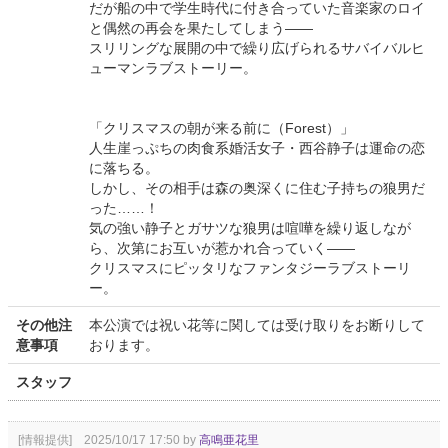
だが船の中で学生時代に付き合っていた音楽家のロイ
と偶然の再会を果たしてしまう――
スリリングな展開の中で繰り広げられるサバイバルヒ
ューマンラブストーリー。
「クリスマスの朝が来る前に（Forest）」
人生崖っぷちの肉食系婚活女子・西谷静子は運命の恋
に落ちる。
しかし、その相手は森の奥深くに住む子持ちの狼男だ
った……！
気の強い静子とガサツな狼男は喧嘩を繰り返しなが
ら、次第にお互いが惹かれ合っていく――
クリスマスにピッタリなファンタジーラブストーリ
ー。
その他注
本公演では祝い花等に関しては受け取りをお断りして
意事項
おります。
スタッフ
[情報提供] 2025/10/17 17:50 by
高鳴亜花里