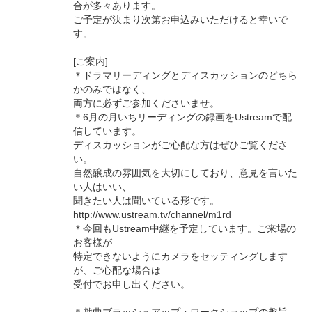
合が多々あります。
ご予定が決まり次第お申込みいただけると幸いで
す。
[ご案内]
＊ドラマリーディングとディスカッションのどちら
かのみではなく、
両方に必ずご参加くださいませ。
＊6月の月いちリーディングの録画をUstreamで配
信しています。
ディスカッションがご心配な方はぜひご覧くださ
い。
自然醸成の雰囲気を大切にしており、意見を言いた
い人はいい、
聞きたい人は聞いている形です。
http://www.ustream.tv/channel/m1rd
＊今回もUstream中継を予定しています。ご来場の
お客様が
特定できないようにカメラをセッティングします
が、ご心配な場合は
受付でお申し出ください。