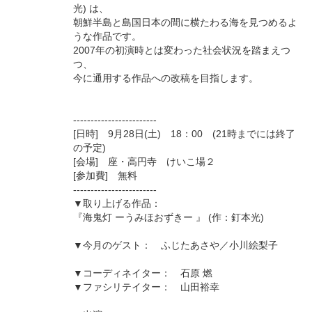
光) は、
朝鮮半島と島国日本の間に横たわる海を見つめるよ
うな作品です。
2007年の初演時とは変わった社会状況を踏まえつ
つ、
今に通用する作品への改稿を目指します。
------------------------
[日時] 9月28日(土) 18：00 (21時までには終了
の予定)
[会場] 座・高円寺 けいこ場２
[参加費] 無料
------------------------
▼取り上げる作品：
『海鬼灯 ーうみほおずきー 』 (作：釘本光)
▼今月のゲスト： ふじたあさや／小川絵梨子
▼コーディネイター： 石原 燃
▼ファシリテイター： 山田裕幸