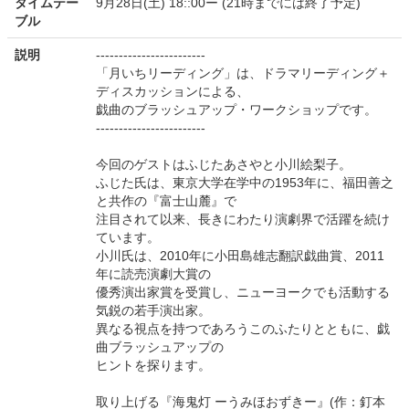
タイムテー
9月28日(土) 18::00ー (21時までには終了予定)
ブル
説明
------------------------
「月いちリーディング」は、ドラマリーディング＋
ディスカッションによる、
戯曲のブラッシュアップ・ワークショップです。
------------------------
今回のゲストはふじたあさやと小川絵梨子。
ふじた氏は、東京大学在学中の1953年に、福田善之
と共作の『富士山麓』で
注目されて以来、長きにわたり演劇界で活躍を続け
ています。
小川氏は、2010年に小田島雄志翻訳戯曲賞、2011
年に読売演劇大賞の
優秀演出家賞を受賞し、ニューヨークでも活動する
気鋭の若手演出家。
異なる視点を持つであろうこのふたりとともに、戯
曲ブラッシュアップの
ヒントを探ります。
取り上げる『海鬼灯 ーうみほおずきー』(作：釘本