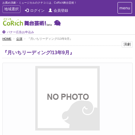
お薦め演劇・ミュージカルのクチコミは、CoRich舞台芸術！
T
menu
T
地域選択
ログイン
会員登録
o
o
g
g
g
g
l
l
バナー広告お申込み
e
e
HOME
公演
『月いちリーディング/13年9月』
n
n
演劇
a
a
v
『月いちリーディング/13年9月』
i
v
g
i
a
g
t
a
i
t
o
n
i
o
n