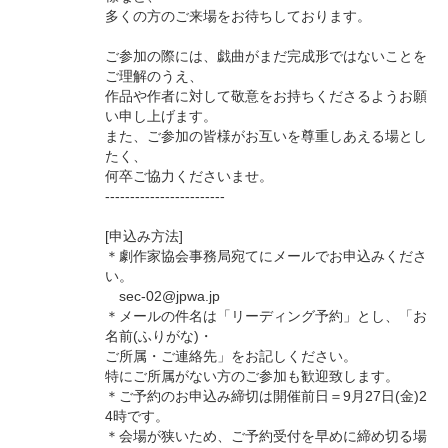
多くの方のご来場をお待ちしております。
ご参加の際には、戯曲がまだ完成形ではないことを
ご理解のうえ、
作品や作者に対して敬意をお持ちくださるようお願
い申し上げます。
また、ご参加の皆様がお互いを尊重しあえる場とし
たく、
何卒ご協力くださいませ。
------------------------
[申込み方法]
＊劇作家協会事務局宛てにメールでお申込みくださ
い。
sec-02@jpwa.jp
＊メールの件名は「リーディング予約」とし、「お
名前(ふりがな)・
ご所属・ご連絡先」をお記しください。
特にご所属がない方のご参加も歓迎致します。
＊ご予約のお申込み締切は開催前日＝9月27日(金)2
4時です。
＊会場が狭いため、ご予約受付を早めに締め切る場