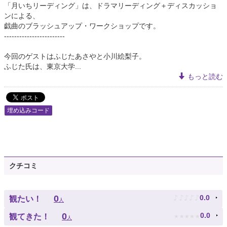
「月いちリーディング」は、ドラマリーディング＋ディスカッショ
ンによる、
戯曲のブラッシュアップ・ワークショップです。
------------------------
今回のゲストはふじたあさやと小川絵梨子。
ふじた氏は、東京大学...
もっと読む
埋め込みコード
クチコミ
♪
♪
♪
♪
♪
0
0.0
観たい！
人
★
★
★
★
★
0
0.0
観てきた！
人