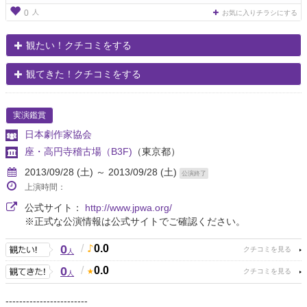
人
0
お気に入りチラシにする
観たい！クチコミをする
観てきた！クチコミをする
実演鑑賞
日本劇作家協会
座・高円寺稽古場（B3F)
（東京都）
2013/09/28 (土) ～ 2013/09/28 (土)
公演終了
上演時間：
公式サイト：
http://www.jpwa.org/
※正式な公演情報は公式サイトでご確認ください。
0
/
0.0
人
0
/
0.0
人
------------------------