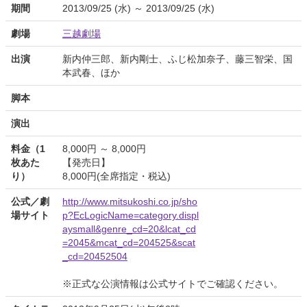
期間
2013/09/25 (水) ～ 2013/09/25 (水)
劇場
三越劇場
出演
新内仲三郎、新内剛士、ふじ松加奈子、藤三智栄、国
本武春、ほか
脚本
演出
料金（1
8,000円 ～ 8,000円
枚あた
【発売日】
り）
8,000円(全席指定・税込)
公式／劇
http://www.mitsukoshi.co.jp/sho
場サイト
p?EcLogicName=category.displ
aysmall&genre_cd=20&lcat_cd
=2045&mcat_cd=204525&scat
_cd=20452504
※正式な公演情報は公式サイトでご確認ください。