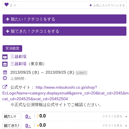
人
0
お気に入りチラシにする
観たい！クチコミをする
観てきた！クチコミをする
実演鑑賞
三越劇場
三越劇場
（東京都）
2013/09/25 (水) ～ 2013/09/25 (水)
公演終了
上演時間：
公式サイト：
http://www.mitsukoshi.co.jp/shop?
EcLogicName=category.displaysmall&genre_cd=20&lcat_cd=2045&m
cat_cd=204525&scat_cd=20452504
※正式な公演情報は公式サイトでご確認ください。
0
/
0.0
人
0
/
0.0
人