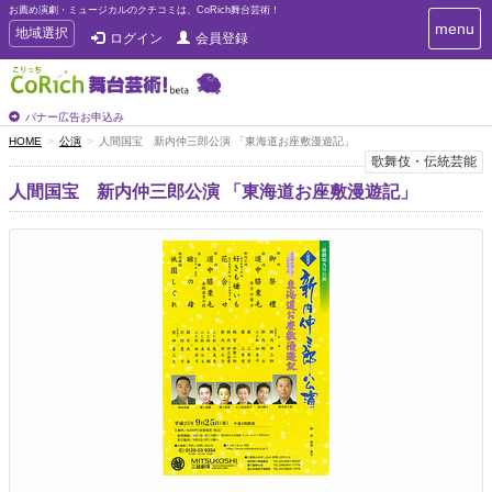
お薦め演劇・ミュージカルのクチコミは、CoRich舞台芸術！
T
menu
T
地域選択
ログイン
会員登録
o
o
g
g
g
g
l
l
バナー広告お申込み
e
e
HOME
公演
人間国宝 新内仲三郎公演 「東海道お座敷漫遊記」
n
n
歌舞伎・伝統芸能
a
a
v
人間国宝 新内仲三郎公演 「東海道お座敷漫遊記」
i
v
g
i
a
g
t
a
i
t
o
n
i
o
n