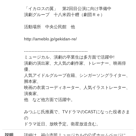
「イカロスの翼」 第2回目公演に向け準備中
演劇グループ 十八米四十糎（劇団Ｒｅ）
活動場所 中央公民館 他
http://ameblo.jp/gekidan-re/
------------------------------------------
ミュージカル、演劇の卒業生は多方面で活躍中!
演劇の演出家、大人気の劇作家、トレーナー、映画俳
優、
人気アイドルグループ在籍、シンガーソングライター、
脚本家、
映画の衣裳コーディネーター、人気イラストレーター、
演奏家、
他 など他方面で活躍中。
みつふじ氏推薦で、TVドラマのCASTになった役者さま
の
ドラマ近日、放映予定。衛星放送含む。
説明
詳細は、福山市民ミュージカルの公式ホームページに