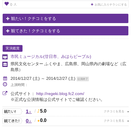
人
0
お気に入りチラシにする
観たい！クチコミをする
観てきた！クチコミをする
実演鑑賞
市民ミュージカル(廿日市、みはらピープル)
県民文化センター ふくやま、広島県、岡山県内の劇場など
（広
島県）
2014/12/27 (土) ～ 2014/12/27 (土)
公演終了
上演時間：
公式サイト：
http://regeki.blog.fc2.com/
※正式な公演情報は公式サイトでご確認ください。
1
/
5.0
人
0
/
0.0
人