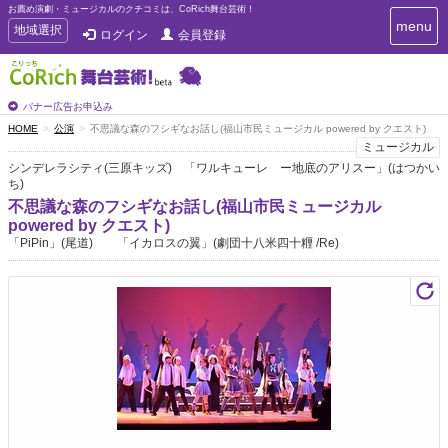
お薦め演劇・ミュージカルのクチコミは、CoRich舞台芸術！
T
menu
T
地域選択
ログイン
会員登録
o
o
g
g
g
g
l
l
バナー広告お申込み
e
e
HOME
公演
不思議な森のフシギなお話し(福山市民ミュージカル powered by クエスト)
n
n
ミュージカル
a
a
v
シンデレラシティ(三原キッズ) 「ワルキューレ ー地底のアリスー」(はつかい
i
ち)
v
g
i
不思議な森のフシギなお話し(福山市民ミュージカル
a
powered by クエスト)
g
t
「PiPin」(尾道) 「イカロスの翼」(劇団十八米四十糎 /Re)
a
i
t
o
n
i
o
n