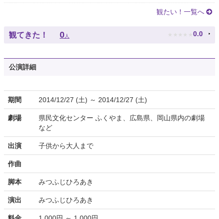
観たい！一覧へ
★
★
★
★
★
0
0.0
観てきた！
人
公演詳細
期間
2014/12/27 (土) ～ 2014/12/27 (土)
劇場
県民文化センター ふくやま、広島県、岡山県内の劇場
など
出演
子供から大人まで
作曲
脚本
みつふじひろあき
演出
みつふじひろあき
料金
1,000円 ～ 1,000円