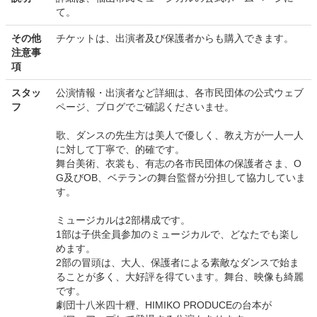
て。
その他
チケットは、出演者及び保護者からも購入できます。
注意事
項
スタッ
公演情報・出演者など詳細は、各市民団体の公式ウェブ
フ
ページ、ブログでご確認くださいませ。
歌、ダンスの先生方は美人で優しく、教え方が一人一人
に対して丁寧で、的確です。
舞台美術、衣裳も、有志の各市民団体の保護者さま、O
G及びOB、ベテランの舞台監督が分担して協力していま
す。
ミュージカルは2部構成です。
1部は子供全員参加のミュージカルで、どなたでも楽し
めます。
2部の冒頭は、大人、保護者による素敵なダンスで始ま
ることが多く、大好評を得ています。舞台、映像も綺麗
です。
劇団十八米四十糎、HIMIKO PRODUCEの台本が