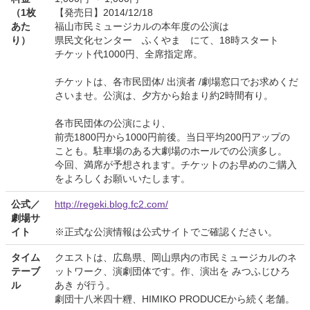
（1枚
【発売日】2014/12/18
あた
福山市民ミュージカルの本年度の公演は
り）
県民文化センター ふくやま にて、18時スタート
チケット代1000円、全席指定席。
チケットは、各市民団体/ 出演者 /劇場窓口でお求めくだ
さいませ。公演は、夕方から始まり約2時間有り。
各市民団体の公演により、
前売1800円から1000円前後。当日平均200円アップの
ことも。駐車場のある大劇場のホールでの公演多し。
今回、満席が予想されます。チケットのお早めのご購入
をよろしくお願いいたします。
公式／
http://regeki.blog.fc2.com/
劇場サ
イト
※正式な公演情報は公式サイトでご確認ください。
タイム
クエストは、広島県、岡山県内の市民ミュージカルのネ
テーブ
ットワーク、演劇団体です。作、演出を みつふじひろ
ル
あき が行う。
劇団十八米四十糎、HIMIKO PRODUCEから続く老舗。