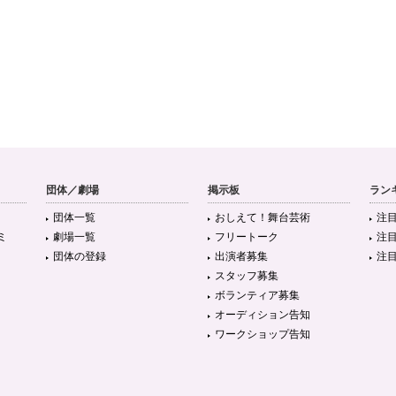
団体／劇場
掲示板
ラン
団体一覧
おしえて！舞台芸術
注
ミ
劇場一覧
フリートーク
注
団体の登録
出演者募集
注
スタッフ募集
ボランティア募集
オーディション告知
ワークショップ告知