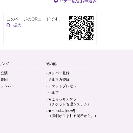
バナー広告お申込み
このページのQRコードです。
拡大
キング
その他
目公演
メンバー登録
目劇団
メルマガ登録
目メンバー
チケットプレゼント
ヘルプ
★こりっちチケット！
（チケット管理システム）
★keicoba [new!]
（演劇が生まれる場所から。）