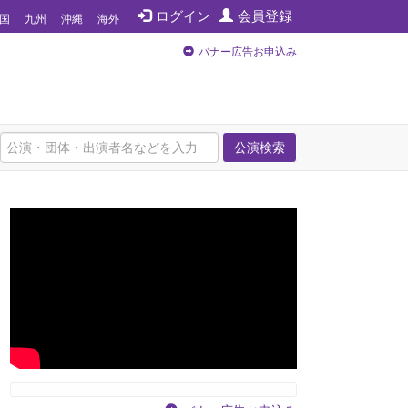
ログイン
会員登録
国
九州
沖縄
海外
バナー広告お申込み
公演検索