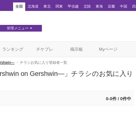
！
全国
北海道
東北
関東
甲信越
北陸
東海
近畿
中国
四
管理メニュー
団体WEBサイト管理
顧客管理
ランキング
チケプレ
掲示板
Myページ
shwin―
チラシお気に入り登録者一覧
win on Gershwin―」チラシのお気に入り
0-0件 / 0件中