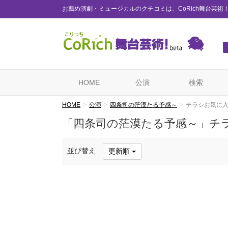
お薦め演劇・ミュージカルのクチコミは、CoRich舞台芸術
HOME
公演
検索
HOME
公演
四条司の茫漠たる予感～
チラシお気に
「四条司の茫漠たる予感～」チ
並び替え
更新順