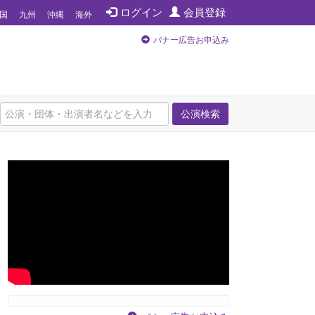
ログイン
会員登録
国
九州
沖縄
海外
バナー広告お申込み
公演検索