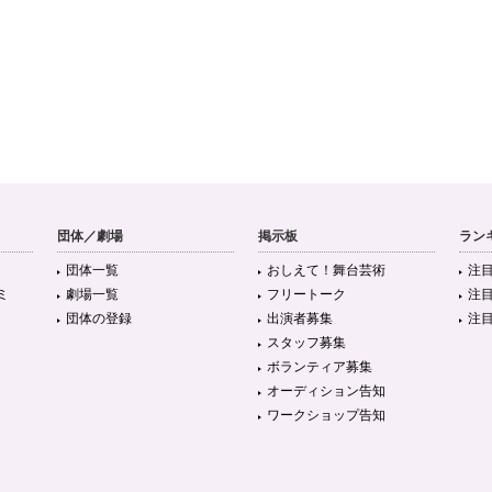
団体／劇場
掲示板
ラン
団体一覧
おしえて！舞台芸術
注
ミ
劇場一覧
フリートーク
注
団体の登録
出演者募集
注
スタッフ募集
ボランティア募集
オーディション告知
ワークショップ告知