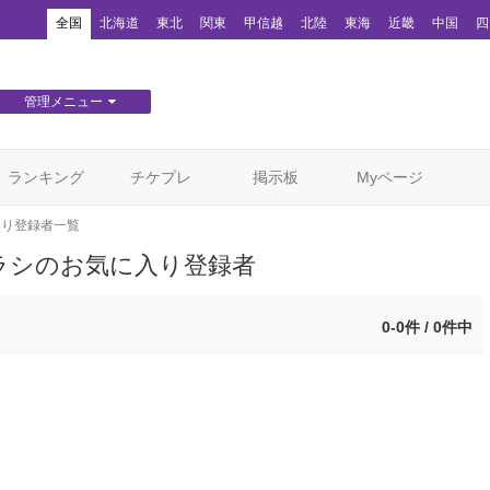
！
全国
北海道
東北
関東
甲信越
北陸
東海
近畿
中国
四
管理メニュー
団体WEBサイト管理
顧客管理
ランキング
チケプレ
掲示板
Myページ
入り登録者一覧
ラシのお気に入り登録者
0-0件 / 0件中