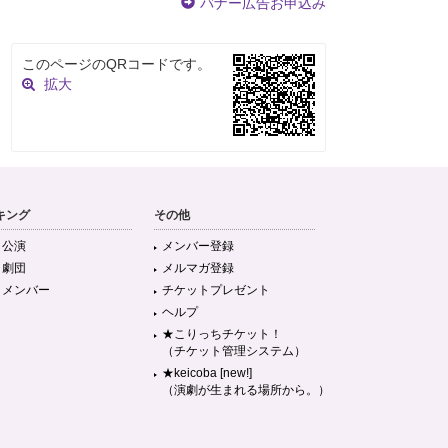
バナー広告お申込み
このページのQRコードです。
拡大
キング
その他
目公演
メンバー登録
目劇団
メルマガ登録
目メンバー
チケットプレゼント
ヘルプ
★こりっちチケット！
（チケット管理システム）
★keicoba [new!]
（演劇が生まれる場所から。）