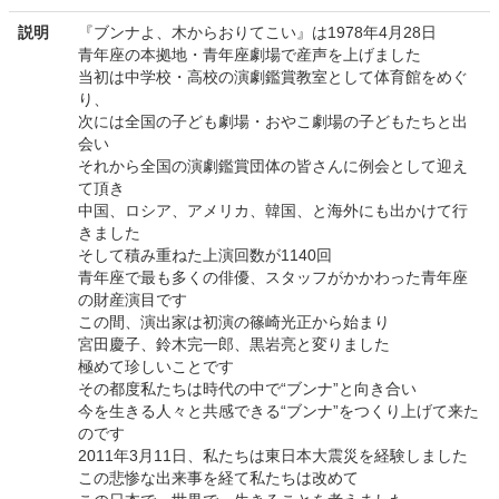
説明
『ブンナよ、木からおりてこい』は1978年4月28日
青年座の本拠地・青年座劇場で産声を上げました
当初は中学校・高校の演劇鑑賞教室として体育館をめぐ
り、
次には全国の子ども劇場・おやこ劇場の子どもたちと出
会い
それから全国の演劇鑑賞団体の皆さんに例会として迎え
て頂き
中国、ロシア、アメリカ、韓国、と海外にも出かけて行
きました
そして積み重ねた上演回数が1140回
青年座で最も多くの俳優、スタッフがかかわった青年座
の財産演目です
この間、演出家は初演の篠崎光正から始まり
宮田慶子、鈴木完一郎、黒岩亮と変りました
極めて珍しいことです
その都度私たちは時代の中で“ブンナ”と向き合い
今を生きる人々と共感できる“ブンナ”をつくり上げて来た
のです
2011年3月11日、私たちは東日本大震災を経験しました
この悲惨な出来事を経て私たちは改めて