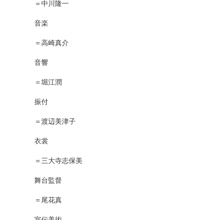
＝中川隆一
音楽
＝高崎真介
音響
＝堀江潤
振付
＝渡辺美津子
衣裳
＝三大寺志保美
舞台監督
＝尾花真
宣伝美術