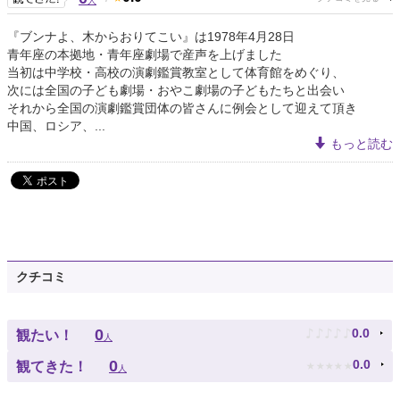
人
『ブンナよ、木からおりてこい』は1978年4月28日
青年座の本拠地・青年座劇場で産声を上げました
当初は中学校・高校の演劇鑑賞教室として体育館をめぐり、
次には全国の子ども劇場・おやこ劇場の子どもたちと出会い
それから全国の演劇鑑賞団体の皆さんに例会として迎えて頂き
中国、ロシア、...
もっと読む
クチコミ
♪
♪
♪
♪
♪
0
0.0
観たい！
人
★
★
★
★
★
0
0.0
観てきた！
人