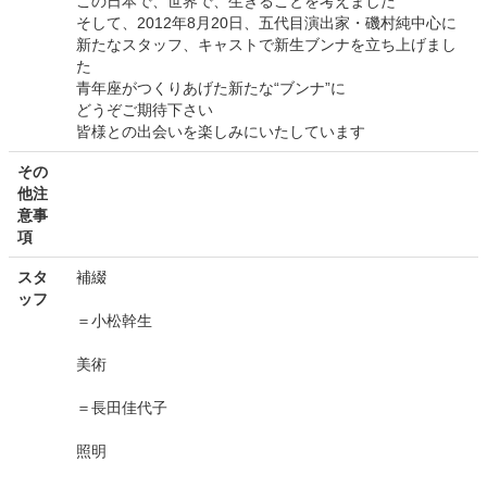
この日本で、世界で、生きることを考えました
そして、2012年8月20日、五代目演出家・磯村純中心に
新たなスタッフ、キャストで新生ブンナを立ち上げまし
た
青年座がつくりあげた新たな“ブンナ”に
どうぞご期待下さい
皆様との出会いを楽しみにいたしています
その
他注
意事
項
スタ
補綴
ッフ
＝小松幹生
美術
＝長田佳代子
照明