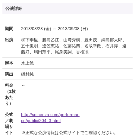
公演詳細
期間
2013/08/23 (金) ～ 2013/09/08 (日)
出演
柳下季里、勝島乙江、山﨑秀樹、豊田茂、綱島郷太郎、
五十嵐明、逢笠恵祐、佐藤祐四、名取幸政、石井淳、遠
藤好、嶋田翔平、尾身美詞、香椎凜
脚本
水上勉
演出
磯村純
料金
～
（1枚
あた
り）
公式
http://seinenza.com/performan
／劇
ce/public/204_3.html
場サ
イト
※正式な公演情報は公式サイトでご確認ください。