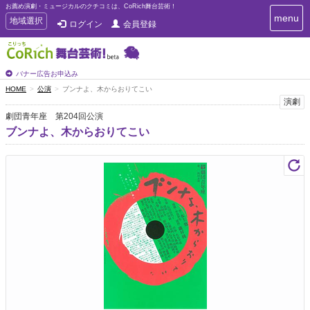
お薦め演劇・ミュージカルのクチコミは、CoRich舞台芸術！
T
menu
T
地域選択
ログイン
会員登録
o
o
g
g
g
g
l
l
バナー広告お申込み
e
e
HOME
公演
ブンナよ、木からおりてこい
n
n
演劇
a
a
v
劇団青年座 第204回公演
i
v
ブンナよ、木からおりてこい
g
i
a
g
t
a
i
t
o
n
i
o
n