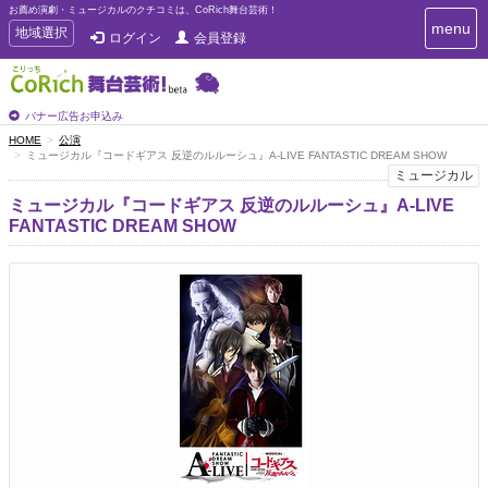
お薦め演劇・ミュージカルのクチコミは、CoRich舞台芸術！
T
menu
T
地域選択
ログイン
会員登録
o
o
g
g
g
g
l
l
バナー広告お申込み
e
e
HOME
公演
n
ミュージカル『コードギアス 反逆のルルーシュ』A-LIVE FANTASTIC DREAM SHOW
n
a
ミュージカル
a
v
i
v
ミュージカル『コードギアス 反逆のルルーシュ』A-LIVE
g
i
FANTASTIC DREAM SHOW
a
g
t
a
i
t
o
n
i
o
n