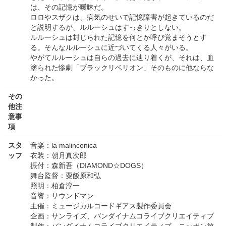
は、その記憶が曖昧だ。
ロロやスザクは、病気のせいで記憶障害が起きているのだ
と説明するが、ルルーシュはすっきりとしない。
ルルーシュは封じられた記憶を何とか呼び覚まそうとす
る。そんなルルーシュに近づいてくる人々がいる。
やがてルルーシュは自らの過去に辿り着くが、それは、血
塗られた惨劇「ブラックリベリオン」そのものに他ならな
かった。
その
他注
意事
項
スタ
音楽：la malinconica
ッフ
衣装：朝月真次郎
振付：森新吾（DIAMOND☆DOGS）
舞台監督：粟飯原和弘
照明：柏倉淳一
音響：サウンドマン
主催：ミュージカルコードギアス製作委員会
企画：サンライズ、バンダイナムコライブクリエイティブ