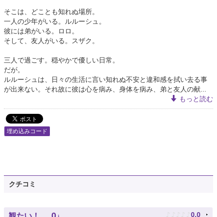
そこは、どことも知れぬ場所。
一人の少年がいる。ルルーシュ。
彼には弟がいる。ロロ。
そして、友人がいる。スザク。
三人で過ごす。穏やかで優しい日常。
だが。
ルルーシュは、日々の生活に言い知れぬ不安と違和感を拭い去る事
が出来ない。それ故に彼は心を病み、身体を病み、弟と友人の献...
もっと読む
埋め込みコード
クチコミ
♪
♪
♪
♪
♪
0
0.0
観たい！
人