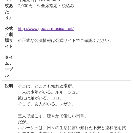
枚あ
7,000円 ※全席指定・税込み
た
り）
公式
http://www.geass-musical.net/
／劇
場サ
※正式な公演情報は公式サイトでご確認ください。
イト
タイ
ムテ
ーブ
ル
説明
そこは、どことも知れぬ場所。
一人の少年がいる。ルルーシュ。
彼には弟がいる。ロロ。
そして、友人がいる。スザク。
三人で過ごす。穏やかで優しい日常。
だが。
ルルーシュは、日々の生活に言い知れぬ不安と違和感を拭