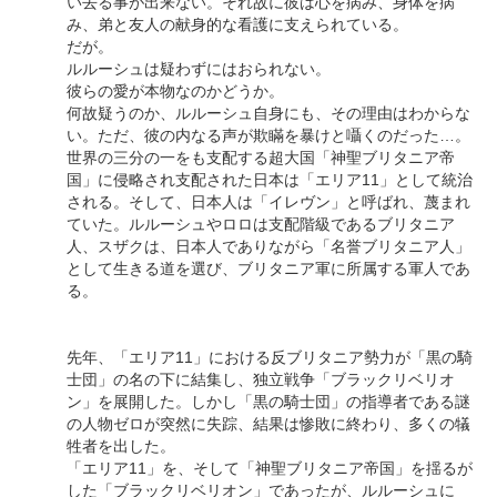
い去る事が出来ない。それ故に彼は心を病み、身体を病
み、弟と友人の献身的な看護に支えられている。
だが。
ルルーシュは疑わずにはおられない。
彼らの愛が本物なのかどうか。
何故疑うのか、ルルーシュ自身にも、その理由はわからな
い。ただ、彼の内なる声が欺瞞を暴けと囁くのだった…。
世界の三分の一をも支配する超大国「神聖ブリタニア帝
国」に侵略され支配された日本は「エリア11」として統治
される。そして、日本人は「イレヴン」と呼ばれ、蔑まれ
ていた。ルルーシュやロロは支配階級であるブリタニア
人、スザクは、日本人でありながら「名誉ブリタニア人」
として生きる道を選び、ブリタニア軍に所属する軍人であ
る。
先年、「エリア11」における反ブリタニア勢力が「黒の騎
士団」の名の下に結集し、独立戦争「ブラックリベリオ
ン」を展開した。しかし「黒の騎士団」の指導者である謎
の人物ゼロが突然に失踪、結果は惨敗に終わり、多くの犠
牲者を出した。
「エリア11」を、そして「神聖ブリタニア帝国」を揺るが
した「ブラックリベリオン」であったが、ルルーシュに