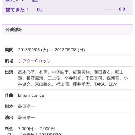
★
★
★
★
★
0
0.0
観てきた！
人
公演詳細
期間
2013/09/03 (火) ～ 2013/09/08 (日)
劇場
シアターGロッソ
出演
高木心平、礼保、中塚皓平、紅葉美緒、和田泰右、咲山
類、長澤風海、三上俊、小寺利光、千田真司、森新吾、小
林遼介、東山義久、福山潤、櫻井孝宏、TAKA、ほか
作曲
lamalinconica
脚本
荻田浩一
演出
荻田浩一
料金
7,000円 ～ 7,000円
（1
【発売日】2013/06/30