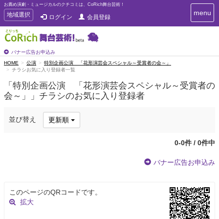
お薦め演劇・ミュージカルのクチコミは、CoRich舞台芸術！
T
menu
T
地域選択
ログイン
会員登録
o
o
g
g
g
g
l
l
バナー広告お申込み
e
e
HOME
公演
特別企画公演 「花形演芸会スペシャル～受賞者の会～」
n
チラシお気に入り登録者一覧
n
a
a
v
「特別企画公演 「花形演芸会スペシャル～受賞者の
i
v
会～」」チラシのお気に入り登録者
g
i
a
g
t
並び替え
更新順
a
i
t
o
n
i
0-0件 / 0件中
o
n
バナー広告お申込み
このページのQRコードです。
拡大