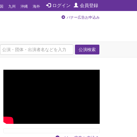
ログイン
会員登録
国
九州
沖縄
海外
バナー広告お申込み
公演検索