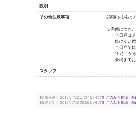
説明
その他注意事項
2演目を1枚の
※満席につき、
当日券は若干
観にくい席に
当日券で観劇
18時半から
会場までお越
スタッフ
[情報提供] 2013/04/22 17:37 by
七間町このみる劇場 蔭
[最終更新] 2013/06/06 00:56 by
七間町このみる劇場 蔭