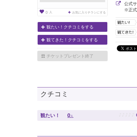
公式
※正式
人
0
お気に入りチラシにする
観たい！クチコミをする
観てきた！クチコミをする
チケットプレゼント終了
クチコミ
♪
♪
♪
♪
♪
0
観たい！
人