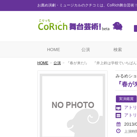
お薦め演劇・ミュージカルのクチコミは、CoRich舞台芸術
HOME
公演
検索
HOME
公演
『春が来た!』 『井上鈴は学校でいちば
みるめショ
『春が
実演鑑賞
アトリ
アトリ
2013/
上演時