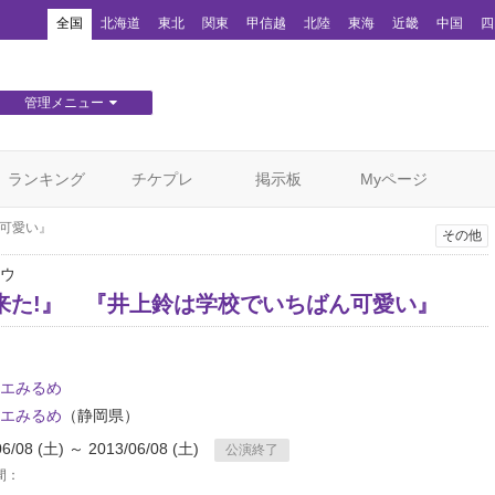
！
全国
北海道
東北
関東
甲信越
北陸
東海
近畿
中国
四
管理メニュー
団体WEBサイト管理
顧客管理
ランキング
チケプレ
掲示板
Myページ
ん可愛い』
その他
ウ
来た!』 『井上鈴は学校でいちばん可愛い』
エみるめ
エみるめ
（静岡県）
06/08 (土) ～ 2013/06/08 (土)
公演終了
間：