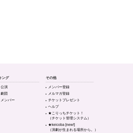
キング
その他
目公演
メンバー登録
目劇団
メルマガ登録
目メンバー
チケットプレゼント
ヘルプ
★こりっちチケット！
（チケット管理システム）
★keicoba [new!]
（演劇が生まれる場所から。）