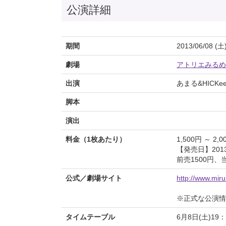
公演詳細
期間
2013/06/08 (土
劇場
アトリエみるめ
出演
あまる&HICK
脚本
演出
料金（1枚あたり）
1,500円 ～ 2,0
【発売日】2013/
前売1500円、当
公式／劇場サイト
http://www.mir
※正式な公演情
タイムテーブル
6月8日(土)19：