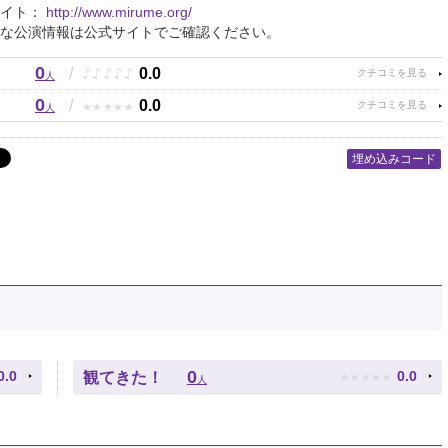
サイト：
http://www.mirume.org/
な公演情報は公式サイトでご確認ください。
0
♪
♪
♪
♪
♪
/
0.0
人
0
★
★
★
★
★
/
0.0
人
埋め込みコード
★
★
★
★
★
0
0.0
0.0
観てきた！
人