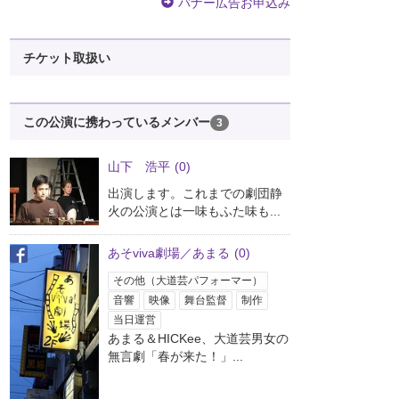
バナー広告お申込み
チケット取扱い
この公演に携わっているメンバー
3
山下 浩平
(0)
出演します。これまでの劇団静
火の公演とは一味もふた味も...
あそviva劇場／あまる
(0)
その他（大道芸パフォーマー）
音響
映像
舞台監督
制作
当日運営
あまる＆HICKee、大道芸男女の
無言劇「春が来た！」...