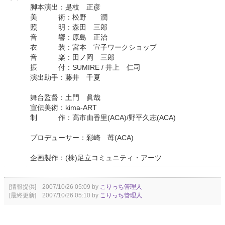
脚本演出：是枝 正彦
美 術：松野 潤
照 明：森田 三郎
音 響：原島 正治
衣 装：宮本 宣子ワークショップ
音 楽：田ノ岡 三郎
振 付：SUMIRE / 井上 仁司
演出助手：藤井 千夏
舞台監督：土門 眞哉
宣伝美術：kima-ART
制 作：高市由香里(ACA)/野平久志(ACA)
プロデューサー：彩崎 苺(ACA)
企画製作：(株)足立コミュニティ・アーツ
[情報提供] 2007/10/26 05:09 by
こりっち管理人
[最終更新] 2007/10/26 05:10 by
こりっち管理人