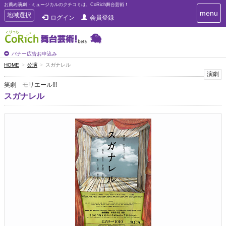
お薦め演劇・ミュージカルのクチコミは、CoRich舞台芸術！
T
menu
T
地域選択
ログイン
会員登録
o
o
g
g
g
g
l
l
バナー広告お申込み
e
e
HOME
公演
スガナレル
n
n
演劇
a
a
v
笑劇 モリエール!!!
i
v
スガナレル
g
i
a
g
t
a
i
t
o
n
i
o
n