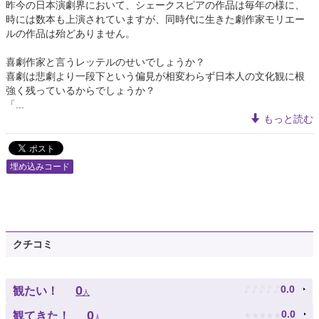
昨今の日本演劇界において、シェークスピアの作品は毎年の様に、
時には数本も上演されていますが、同時代に生きた劇作家モリエー
ルの作品は殆どありません。
喜劇作家と言うレッテルのせいでしょうか？
喜劇は悲劇より一段下という偏見が相変わらず日本人の文化観に根
強く残っているからでしょうか？
「...
もっと読む
埋め込みコード
クチコミ
♪
♪
♪
♪
♪
0
0.0
観たい！
人
★
★
★
★
★
0
0.0
観てきた！
人