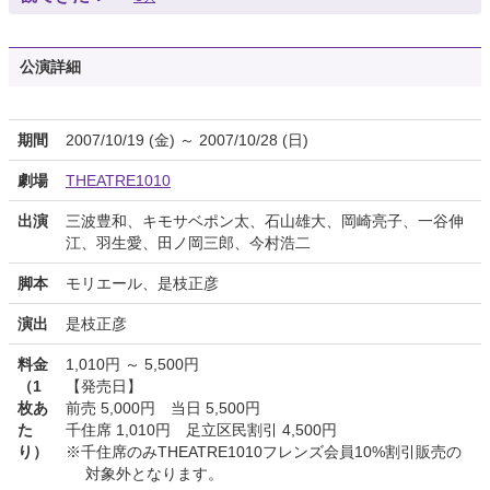
公演詳細
期間
2007/10/19 (金) ～ 2007/10/28 (日)
劇場
THEATRE1010
出演
三波豊和、キモサベポン太、石山雄大、岡崎亮子、一谷伸
江、羽生愛、田ノ岡三郎、今村浩二
脚本
モリエール、是枝正彦
演出
是枝正彦
料金
1,010円 ～ 5,500円
（1
【発売日】
枚あ
前売 5,000円 当日 5,500円
た
千住席 1,010円 足立区民割引 4,500円
り）
※千住席のみTHEATRE1010フレンズ会員10%割引販売の
対象外となります。