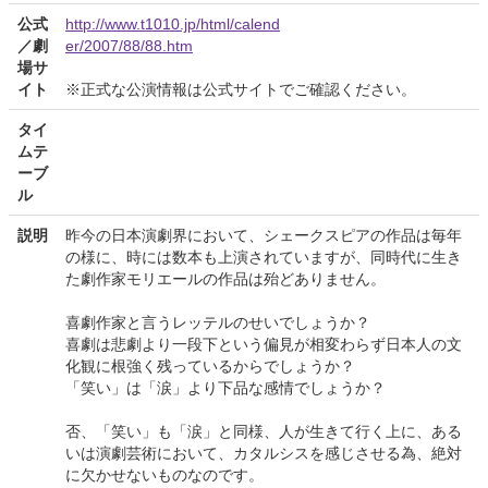
公式
http://www.t1010.jp/html/calend
／劇
er/2007/88/88.htm
場サ
イト
※正式な公演情報は公式サイトでご確認ください。
タイ
ムテ
ーブ
ル
説明
昨今の日本演劇界において、シェークスピアの作品は毎年
の様に、時には数本も上演されていますが、同時代に生き
た劇作家モリエールの作品は殆どありません。
喜劇作家と言うレッテルのせいでしょうか？
喜劇は悲劇より一段下という偏見が相変わらず日本人の文
化観に根強く残っているからでしょうか？
「笑い」は「涙」より下品な感情でしょうか？
否、「笑い」も「涙」と同様、人が生きて行く上に、ある
いは演劇芸術において、カタルシスを感じさせる為、絶対
に欠かせないものなのです。