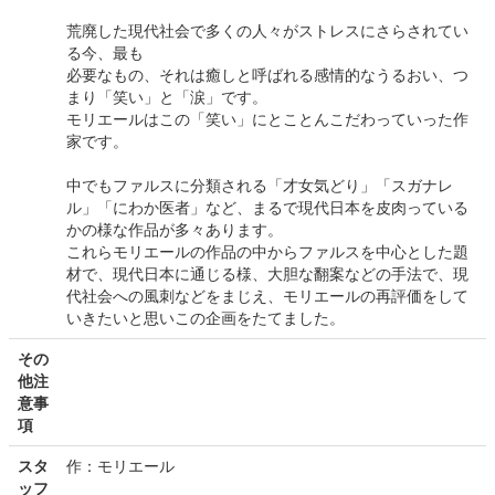
荒廃した現代社会で多くの人々がストレスにさらされてい
る今、最も
必要なもの、それは癒しと呼ばれる感情的なうるおい、つ
まり「笑い」と「涙」です。
モリエールはこの「笑い」にとことんこだわっていった作
家です。
中でもファルスに分類される「才女気どり」「スガナレ
ル」「にわか医者」など、まるで現代日本を皮肉っている
かの様な作品が多々あります。
これらモリエールの作品の中からファルスを中心とした題
材で、現代日本に通じる様、大胆な翻案などの手法で、現
代社会への風刺などをまじえ、モリエールの再評価をして
いきたいと思いこの企画をたてました。
その
他注
意事
項
スタ
作：モリエール
ッフ