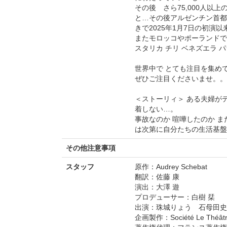
その後 さら75,000人以
と…その後アルゼンチン首都
きで2025年1月7日の初演
またモロッコやポーランドでも
スタリカ チリ ベネズエラ 
世界中で とても注目を集め
ぜひご注目くださいませ。。
＜ストーリィ＞ ある夫婦が
着しない…。
事故なのか 喧嘩したのか 
は次第に自分たちの生活基盤
その他注意事項
スタッフ
原作：Audrey Schebat
翻訳：佐藤 康
演出：大澤 遊
プロデューサー：白樹 栞
出演：珠城りょう 石母田史
企画製作：Société Le Théâtre