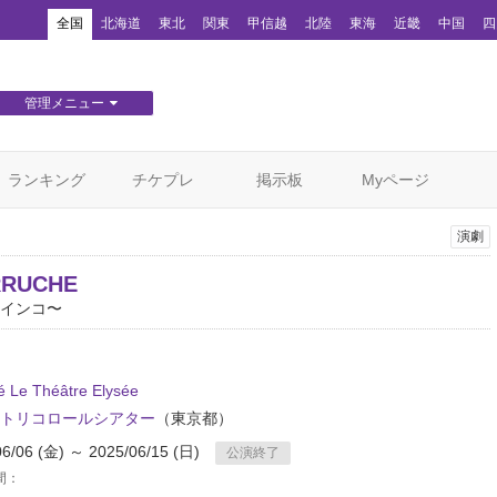
！
全国
北海道
東北
関東
甲信越
北陸
東海
近畿
中国
四
管理メニュー
団体WEBサイト管理
顧客管理
ランキング
チケプレ
掲示板
Myページ
演劇
RRUCHE
インコ〜
é Le Théâtre Elysée
トリコロールシアター
（東京都）
06/06 (金) ～ 2025/06/15 (日)
公演終了
間：