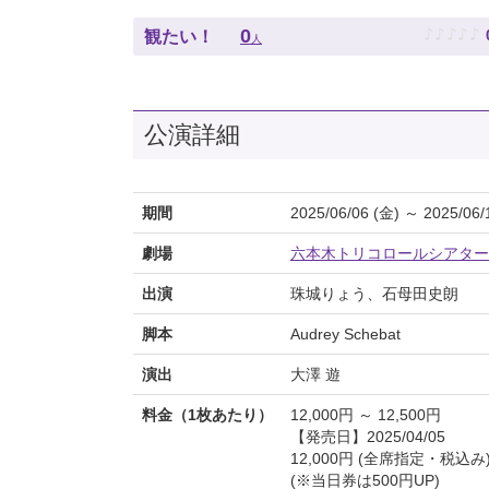
♪
♪
♪
♪
♪
0
観たい！
人
公演詳細
期間
2025/06/06 (金) ～ 2025/06/
劇場
六本木トリコロールシアター
出演
珠城りょう、石母田史朗
脚本
Audrey Schebat
演出
大澤 遊
料金（1枚あたり）
12,000円 ～ 12,500円
【発売日】2025/04/05
12,000円 (全席指定・税込み
(※当日券は500円UP)