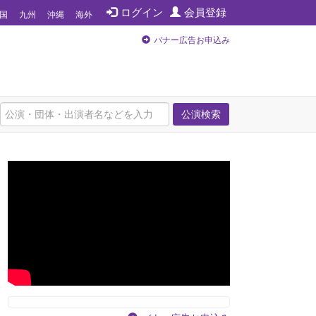
ログイン
会員登録
国
九州
沖縄
海外
バナー広告お申込み
公演検索