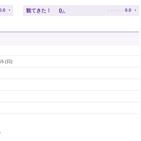
★
★
★
★
★
0
0.0
0.0
観てきた！
人
15 (日)
)