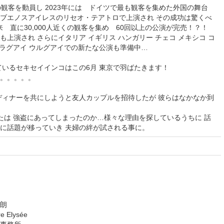
上の観客を動員し 2023年には ドイツで最も観客を集めた外国の舞台
ブエノスアイレスのリセオ・テアトロで上演され その成功は驚くべ
以来 直に30,000人近くの観客を集め 60回以上の公演が完売！？！
上演され さらにイタリア イギリス ハンガリー チェコ メキシコ コ
パラグアイ ウルグアイでの新たな公演も準備中…
ているセキセイインコはこの6月 東京で羽ばたきます！
。。。。。
ディナーを共にしようと友人カップルを招待したが 彼らはなかなか到
または 強盗にあってしまったのか…様々な理由を探しているうちに 話
に話題が移っていき 夫婦の絆が試される事に。
朗
 Elysée