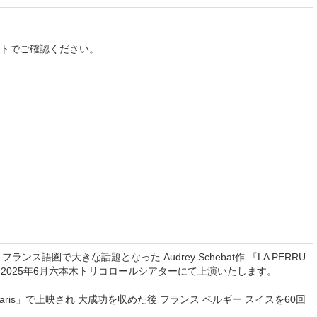
イトでご確認ください。
lyséeは フランス語圏で大きな話題となった Audrey Schebat作 『LA PERRU
を2025年6月六本木トリコロールシアターにて上演いたします。
e Paris」で上映され 大成功を収めた後 フランス ベルギー スイスを60回