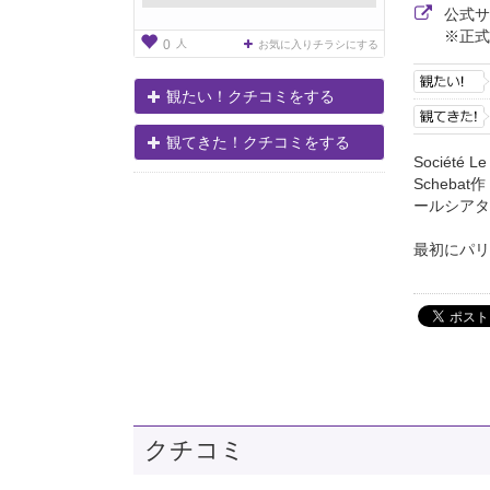
公式
※正式
人
0
お気に入りチラシにする
観たい！クチコミをする
観てきた！クチコミをする
Société
Scheba
ールシアタ
最初にパリの「
クチコミ