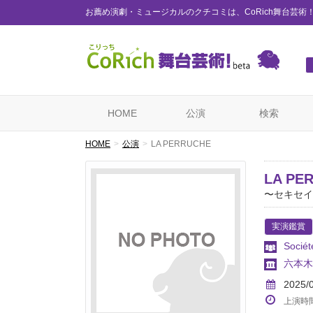
お薦め演劇・ミュージカルのクチコミは、CoRich舞台芸術
HOME
公演
検索
HOME
公演
LA PERRUCHE
LA PE
〜セキセイ
実演鑑賞
Sociét
六本木
2025/
上演時