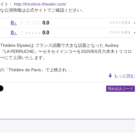
サイト：
http://tricolore-theater.com/
な公演情報は公式サイトでご確認ください。
0
♪
♪
♪
♪
♪
/
0.0
人
0
★
★
★
★
★
/
0.0
人
 Le Théâtre Elyséeは フランス語圏で大きな話題となった Audrey
t作 『LA PERRUCHE』〜セキセイインコ〜を2025年6月六本木トリコロ
ーにて上演いたします。
Théâtre de Paris」で上映され ...
もっと読む
埋め込みコード