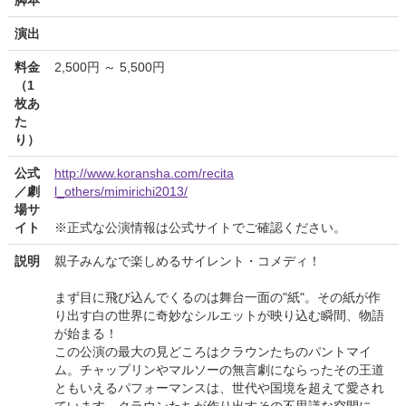
脚本
演出
料金
2,500円 ～ 5,500円
（1
枚あ
た
り）
公式
http://www.koransha.com/recita
／劇
l_others/mimirichi2013/
場サ
イト
※正式な公演情報は公式サイトでご確認ください。
説明
親子みんなで楽しめるサイレント・コメディ！
まず目に飛び込んでくるのは舞台一面の"紙"。その紙が作
り出す白の世界に奇妙なシルエットが映り込む瞬間、物語
が始まる！
この公演の最大の見どころはクラウンたちのパントマイ
ム。チャップリンやマルソーの無言劇にならったその王道
ともいえるパフォーマンスは、世代や国境を超えて愛され