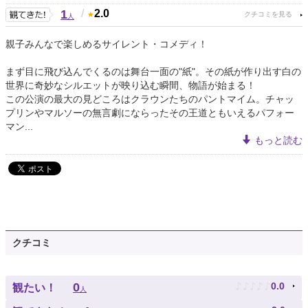
1
/
2.0
人
親子みんなで楽しめるサイレント・コメディ！
まず目に飛び込んでくるのは舞台一面の"紙"。その紙が作り出す白の
世界に奇妙なシルエットが映り込む瞬間、物語が始まる！
この公演の最大の見どころはクラウンたちのパントマイム。チャッ
プリンやマルソーの無言劇にならったその王道ともいえるパフォー
マン...
もっと読む
クチコミ
♪
♪
♪
♪
♪
0
0.0
観たい！
人