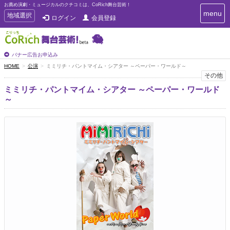
お薦め演劇・ミュージカルのクチコミは、CoRich舞台芸術！
T
menu
T
地域選択
ログイン
会員登録
o
o
g
g
g
g
l
l
バナー広告お申込み
e
e
HOME
公演
ミミリチ・パントマイム・シアター ～ペーパー・ワールド～
n
n
その他
a
a
v
ミミリチ・パントマイム・シアター ～ペーパー・ワールド
i
v
～
g
i
a
g
t
a
i
t
o
n
i
o
n