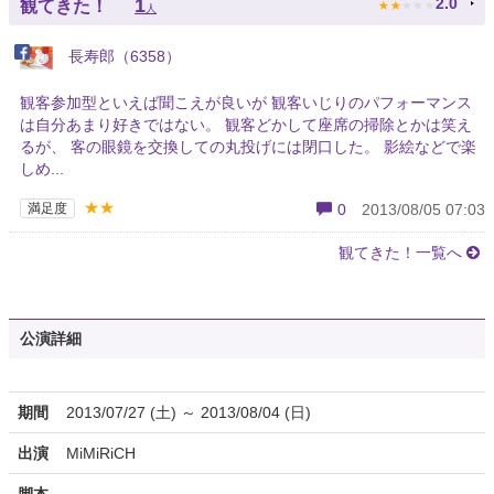
★
★
★
★
★
1
2.0
観てきた！
人
長寿郎（6358）
観客参加型といえば聞こえが良いが 観客いじりのパフォーマンス
は自分あまり好きではない。 観客どかして座席の掃除とかは笑え
るが、 客の眼鏡を交換しての丸投げには閉口した。 影絵などで楽
しめ...
★★
満足度
0
2013/08/05 07:03
観てきた！一覧へ
公演詳細
期間
2013/07/27 (土) ～ 2013/08/04 (日)
出演
MiMiRiCH