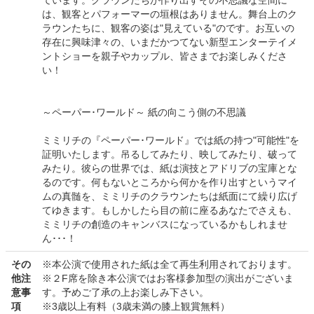
ています。クラウンたちが作り出すその不思議な空間に
は、観客とパフォーマーの垣根はありません。舞台上のク
ラウンたちに、観客の姿は"見えている"のです。お互いの
存在に興味津々の、いまだかつてない新型エンターテイメ
ントショーを親子やカップル、皆さまでお楽しみくださ
い！
～ペーパー･ワールド～ 紙の向こう側の不思議
ミミリチの『ペーパー･ワールド』では紙の持つ"可能性"を
証明いたします。吊るしてみたり、映してみたり、破って
みたり。彼らの世界では、紙は演技とアドリブの宝庫とな
るのです。何もないところから何かを作り出すというマイ
ムの真髄を、ミミリチのクラウンたちは紙面にて繰り広げ
てゆきます。もしかしたら目の前に座るあなたでさえも、
ミミリチの創造のキャンバスになっているかもしれませ
ん･･･！
その
※本公演で使用された紙は全て再生利用されております。
他注
※２F席を除き本公演ではお客様参加型の演出がございま
意事
す。予めご了承の上お楽しみ下さい。
項
※3歳以上有料（3歳未満の膝上観賞無料）