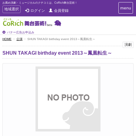
お薦め演劇・ミュージカルのクチコミは、CoRich舞台芸術！
T
menu
T
地域選択
ログイン
会員登録
o
o
g
g
g
g
l
l
バナー広告お申込み
e
e
HOME
公演
SHUN TAKAGI birthday event 2013～鳳凰転生～
n
n
演劇
a
a
v
SHUN TAKAGI birthday event 2013～鳳凰転生～
i
v
g
i
a
g
t
a
i
t
o
n
i
o
n