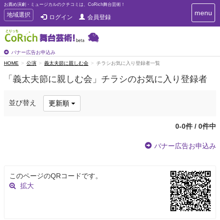
お薦め演劇・ミュージカルのクチコミは、CoRich舞台芸術！
T
menu
T
地域選択
ログイン
会員登録
o
o
g
g
g
g
l
l
バナー広告お申込み
e
e
HOME
公演
義太夫節に親しむ会
チラシお気に入り登録者一覧
n
n
a
「義太夫節に親しむ会」チラシのお気に入り登録者
a
v
i
v
g
i
並び替え
更新順
a
g
t
a
i
0-0件 / 0件中
t
o
n
i
バナー広告お申込み
o
n
このページのQRコードです。
拡大