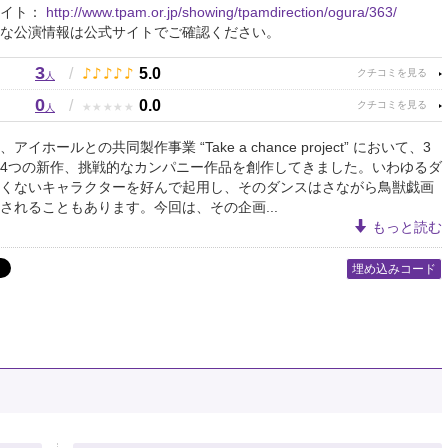
サイト：
http://www.tpam.or.jp/showing/tpamdirection/ogura/363/
な公演情報は公式サイトでご確認ください。
3
♪
♪
♪
♪
♪
/
5.0
人
0
★
★
★
★
★
/
0.0
人
アイホールとの共同製作事業 “Take a chance project” において、3
4つの新作、挑戦的なカンパニー作品を創作してきました。いわゆるダ
くないキャラクターを好んで起用し、そのダンスはさながら鳥獣戯画
されることもあります。今回は、その企画...
もっと読む
埋め込みコード