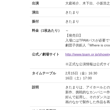
出演
大庭裕介、木下出、小坂浩之
演出
きたまり
振付
きたまり
料金（1枚あたり）
～
【発売日】
入場にはTPAMパスが必要で
劇団子供鉅人『Where is cr
公式／劇場サイト
http://www.tpam.or.jp/showin
※正式な公演情報は公式サ
タイムテーブル
2月15日（金）16:30
16日（土）17:00
説明
きたまりは、アイホールとの共同製作
新作、挑戦的なカンパニー作
好んで起用し、そのダンスは
画のなかで製作した作品を再