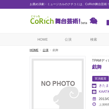
お薦め演劇・ミュージカルのクチコミは、CoRich舞台芸術
HOME
公演
検索
HOME
公演
戯舞
TPAMデ
戯舞
実演鑑賞
きたまり
KAA
2013/
上演時