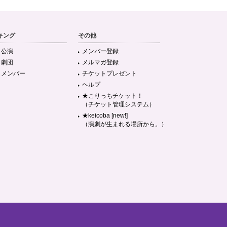
キング
その他
目公演
メンバー登録
目劇団
メルマガ登録
目メンバー
チケットプレゼント
ヘルプ
★こりっちチケット！
（チケット管理システム）
★keicoba [new!]
（演劇が生まれる場所から。）