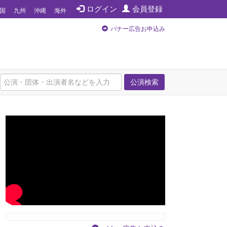
ログイン
会員登録
国
九州
沖縄
海外
バナー広告お申込み
公演検索