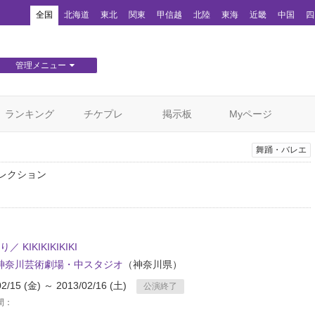
！
全国
北海道
東北
関東
甲信越
北陸
東海
近畿
中国
四
管理メニュー
団体WEBサイト管理
顧客管理
ランキング
チケプレ
掲示板
Myページ
舞踊・バレエ
ィレクション
／ KIKIKIKIKIKI
T神奈川芸術劇場・中スタジオ
（神奈川県）
02/15 (金) ～ 2013/02/16 (土)
公演終了
間：