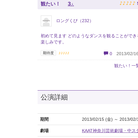
♪
♪
♪
♪
♪
3
観たい！
人
ロングくび（232）
初めて見ます どのようなダンスを観ることができ
楽しみです。
♪♪♪♪♪
期待度
0
2013/02/16
観たい！一
公演詳細
期間
2013/02/15 (金) ～ 2013/02/
劇場
KAAT神奈川芸術劇場・中ス