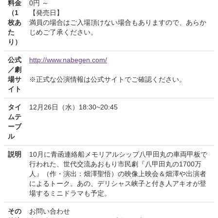
料金
0円 ～
（1
【発売日】
枚あ
満員の場合はご入場頂けない場合もありますので、あらか
た
じめご了承ください。
り）
公式
http://www.nabegen.com/
／劇
場サ
※正式な公演情報は公式サイトでご確認ください。
イト
タイ
12月26日（水）18:30~20:45
ムテ
ーブ
ル
説明
10月に青函連絡船メモリアルシップ八甲田丸の車両甲板で
行われた、世代交流あおもり市民劇『八甲田丸の1700万
人』（作・演出：畑澤聖悟）の映像上映会＆畑澤や出演者
によるトーク。あの、デリシャス峡子と付き人アキオが登
場するミニドラマも予定。
その
お問い合わせ