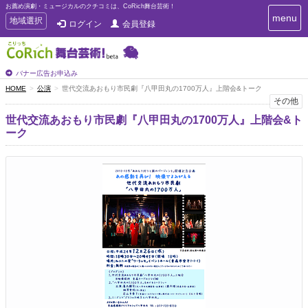
お薦め演劇・ミュージカルのクチコミは、CoRich舞台芸術！
T
menu
T
地域選択
ログイン
会員登録
o
o
g
g
g
g
l
l
バナー広告お申込み
e
e
HOME
公演
世代交流あおもり市民劇『八甲田丸の1700万人』上階会&トーク
n
n
その他
a
a
v
世代交流あおもり市民劇『八甲田丸の1700万人』上階会&ト
i
v
ーク
g
i
a
g
t
a
i
t
o
n
i
o
n