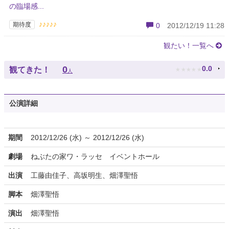
の臨場感...
♪♪♪♪♪
期待度
0
2012/12/19 11:28
観たい！一覧へ
★
★
★
★
★
0
0.0
観てきた！
人
公演詳細
期間
2012/12/26 (水) ～ 2012/12/26 (水)
劇場
ねぶたの家ワ・ラッセ イベントホール
出演
工藤由佳子、高坂明生、畑澤聖悟
脚本
畑澤聖悟
演出
畑澤聖悟