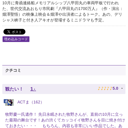
10月に青函連絡船メモリアルシップ八甲田丸の車両甲板で行われ
た、世代交流あおもり市民劇『八甲田丸の1700万人』（作・演出：
畑澤聖悟）の映像上映会＆畑澤や出演者によるトーク。あの、デリ
シャス峡子と付き人アキオが登場するミニドラマも予定。
埋め込みコード
クチコミ
♪
♪
♪
♪
♪
1
5.0
観たい！
人
ACTま（162）
牧野慶一氏遺作！ 先日永眠された牧野さんが、直前の10月に立っ
た最期の舞台です！あの渋くてカッコイイ牧野さんを目に焼き付け
ておきたい・・・ もちろん、内容も非常にいい作品でした。あ