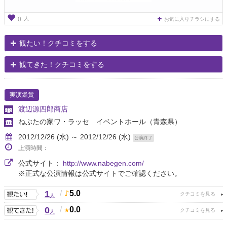
人
0
お気に入りチラシにする
観たい！クチコミをする
観てきた！クチコミをする
実演鑑賞
渡辺源四郎商店
ねぶたの家ワ・ラッセ イベントホール
（青森県）
2012/12/26 (水) ～ 2012/12/26 (水)
公演終了
上演時間：
公式サイト：
http://www.nabegen.com/
※正式な公演情報は公式サイトでご確認ください。
1
/
5.0
人
0
/
0.0
人