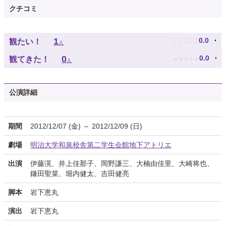
クチコミ
♪
♪
♪
♪
♪
1
0.0
観たい！
人
★
★
★
★
★
0
0.0
観てきた！
人
公演詳細
期間
2012/12/07 (金) ～ 2012/12/09 (日)
劇場
明治大学和泉校舎第二学生会館地下アトリエ
出演
伊藤滉、井上佳那子、岡野謙三、大楠由佳里、大崎将也、
鎌田聖菜、堀内健太、吉田健亮
脚本
岩下恵丸
演出
岩下恵丸