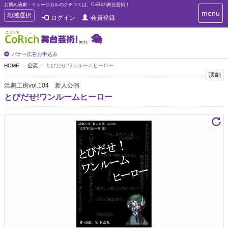
お薦め演劇・ミュージカルのクチコミは、CoRich舞台芸術！
T
menu
T
地域選択
ログイン
会員登録
o
o
g
g
g
g
l
l
バナー広告お申込み
e
e
HOME
公演
とびだせ!ワンルームヒーロー
n
n
演劇
a
a
v
活劇工房vol.104 新人公演
i
v
とびだせ!ワンルームヒーロー
g
i
a
g
t
a
i
t
o
n
i
o
n