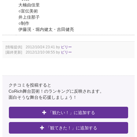
大楠由佳里
○宣伝美術
井上佳那子
○制作
伊藤滉・堀内健太・吉田健亮
[情報提供] 2012/10/24 23:41 by
ビリー
[最終更新] 2012/12/10 08:55 by
ビリー
クチコミを投稿すると
CoRich舞台芸術！のランキングに反映されます。
面白そうな舞台を応援しましょう！
「観たい！」に追加する
「観てきた！」に追加する