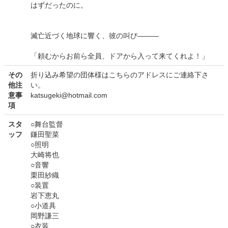
はずだったのに。
滅亡近づく地球に響く、彼の叫び―――
「頼むからお前ら全員、ドアから入って来てくれよ！」
その
折り込み希望の団体様はこちらのアドレスにご連絡下さ
他注
い。
意事
katsugeki@hotmail.com
項
スタ
○舞台監督
ッフ
鎌田聖菜
○照明
大崎将也
○音響
栗田紗織
○装置
岩下恵丸
○小道具
岡野謙三
○衣装