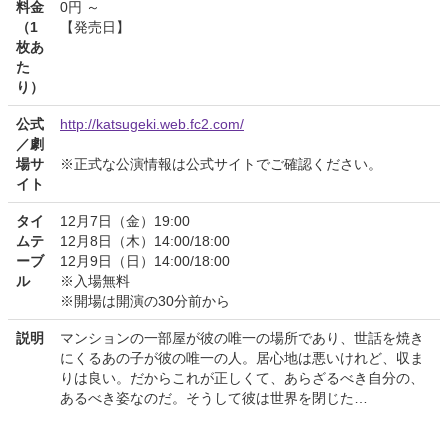
料金
0円 ～
（1
【発売日】
枚あ
た
り）
公式
http://katsugeki.web.fc2.com/
／劇
場サ
※正式な公演情報は公式サイトでご確認ください。
イト
タイ
12月7日（金）19:00
ムテ
12月8日（木）14:00/18:00
ーブ
12月9日（日）14:00/18:00
ル
※入場無料
※開場は開演の30分前から
説明
マンションの一部屋が彼の唯一の場所であり、世話を焼き
にくるあの子が彼の唯一の人。居心地は悪いけれど、収ま
りは良い。だからこれが正しくて、あらざるべき自分の、
あるべき姿なのだ。そうして彼は世界を閉じた…