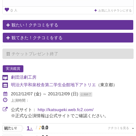
人
0
お気に入りチラシにする
観たい！クチコミをする
観てきた！クチコミをする
チケットプレゼント終了
実演鑑賞
劇団活劇工房
明治大学和泉校舎第二学生会館地下アトリエ
（東京都）
2012/12/07 (金) ～ 2012/12/09 (日)
公演終了
上演時間：
公式サイト：
http://katsugeki.web.fc2.com/
※正式な公演情報は公式サイトでご確認ください。
1
/
0.0
人