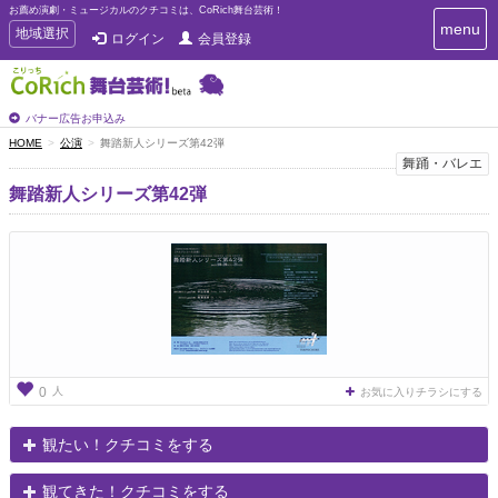
お薦め演劇・ミュージカルのクチコミは、CoRich舞台芸術！
T
menu
T
地域選択
ログイン
会員登録
o
o
g
g
g
g
l
l
バナー広告お申込み
e
e
HOME
公演
舞踏新人シリーズ第42弾
n
n
舞踊・バレエ
a
a
v
舞踏新人シリーズ第42弾
i
v
g
i
a
g
t
a
i
t
o
n
i
o
n
人
0
お気に入りチラシにする
観たい！クチコミをする
観てきた！クチコミをする