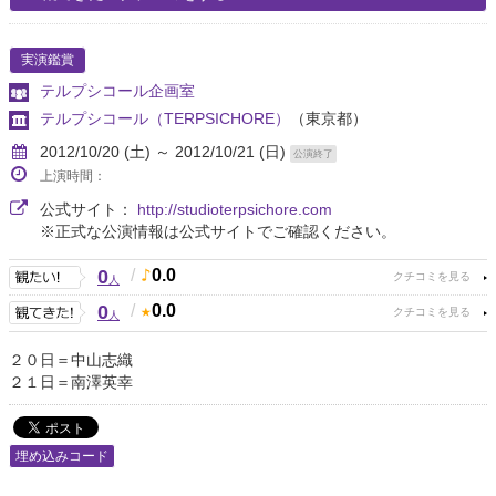
実演鑑賞
テルプシコール企画室
テルプシコール（TERPSICHORE）
（東京都）
2012/10/20 (土) ～ 2012/10/21 (日)
公演終了
上演時間：
公式サイト：
http://studioterpsichore.com
※正式な公演情報は公式サイトでご確認ください。
0
/
0.0
人
0
/
0.0
人
２０日＝中山志織
２１日＝南澤英幸
埋め込みコード