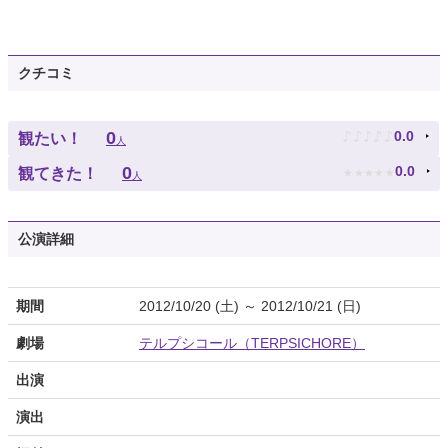
クチコミ
♪
♪
♪
♪
♪
0
0.0
観たい！
人
★
★
★
★
★
0
0.0
観てきた！
人
公演詳細
期間
2012/10/20 (土) ～ 2012/10/21 (日)
劇場
テルプシコール（TERPSICHORE）
出演
演出