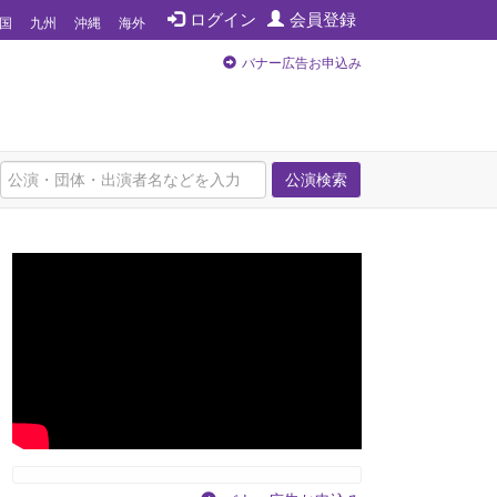
ログイン
会員登録
国
九州
沖縄
海外
バナー広告お申込み
公演検索