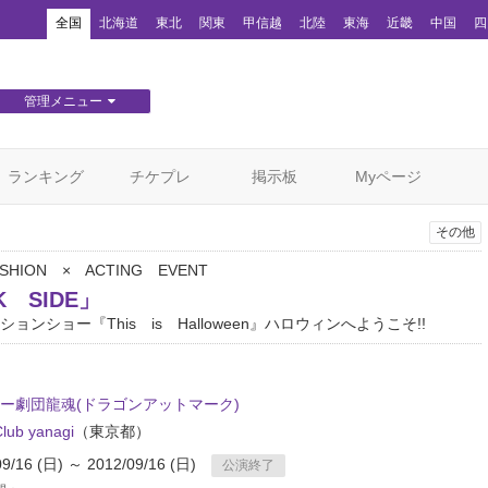
！
全国
北海道
東北
関東
甲信越
北陸
東海
近畿
中国
四
管理メニュー
団体WEBサイト管理
顧客管理
ランキング
チケプレ
掲示板
Myページ
その他
SHION × ACTING EVENT
K SIDE」
ョンショー『This is Halloween』ハロウィンへようこそ!!
ー劇団龍魂(ドラゴンアットマーク)
lub yanagi
（東京都）
09/16 (日) ～ 2012/09/16 (日)
公演終了