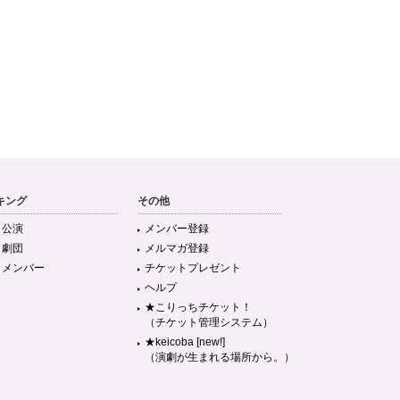
キング
その他
目公演
メンバー登録
目劇団
メルマガ登録
目メンバー
チケットプレゼント
ヘルプ
★こりっちチケット！
（チケット管理システム）
★keicoba [new!]
（演劇が生まれる場所から。）