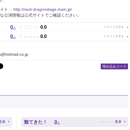
間：
サイト：
http://next-dragonstage.main.jp/
な公演情報は公式サイトでご確認ください。
0
♪
♪
♪
♪
♪
/
0.0
人
0
★
★
★
★
★
/
0.0
人
@hotmail.co.jp
埋め込みコード
★
★
★
★
★
0
0.0
0.0
観てきた！
人