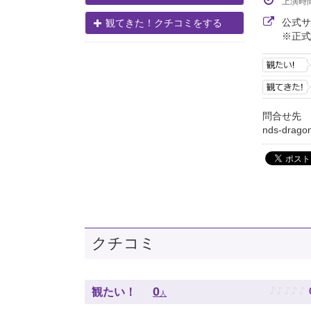
上演時
公式
観てきた！クチコミをする
※正式
問合せ先
nds-dragon
クチコミ
♪
♪
♪
♪
♪
0
観たい！
人