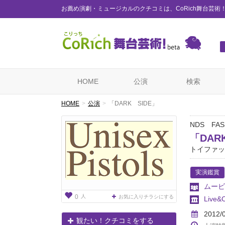
お薦め演劇・ミュージカルのクチコミは、CoRich舞台芸術
HOME
公演
検索
HOME
公演
「DARK SIDE」
NDS FAS
「DAR
トイファッシ
実演鑑賞
ムービ
人
0
お気に入りチラシにする
Live&C
2012/
観たい！クチコミをする