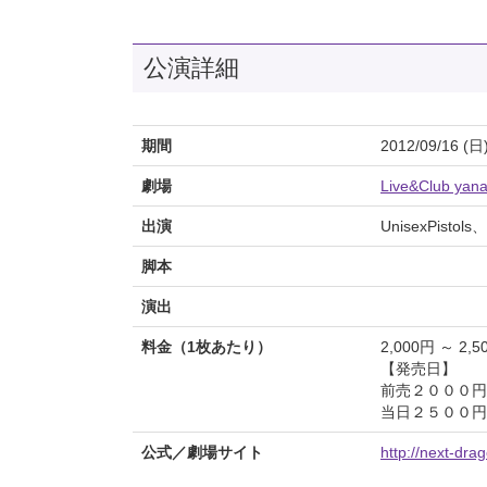
公演詳細
期間
2012/09/16 (日
劇場
Live&Club yana
出演
UnisexPisto
脚本
演出
料金（1枚あたり）
2,000円 ～ 2,5
【発売日】
前売２０００円
当日２５００円
公式／劇場サイト
http://next-dra