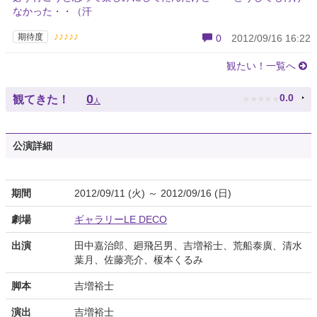
なかった・・（汗
♪♪♪♪♪
期待度
0
2012/09/16 16:22
観たい！一覧へ
★
★
★
★
★
0
0.0
観てきた！
人
公演詳細
期間
2012/09/11 (火) ～ 2012/09/16 (日)
劇場
ギャラリーLE DECO
出演
田中嘉治郎、廻飛呂男、吉増裕士、荒船泰廣、清水
葉月、佐藤亮介、榎本くるみ
脚本
吉増裕士
演出
吉増裕士