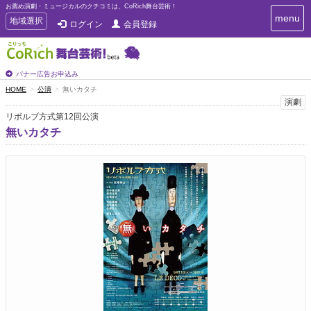
お薦め演劇・ミュージカルのクチコミは、CoRich舞台芸術！
T
menu
T
地域選択
ログイン
会員登録
o
o
g
g
g
g
l
l
バナー広告お申込み
e
e
HOME
公演
無いカタチ
n
n
演劇
a
a
v
リボルブ方式第12回公演
i
v
無いカタチ
g
i
a
g
t
a
i
t
o
n
i
o
n