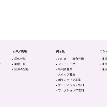
団体／劇場
掲示板
ラン
団体一覧
おしえて！舞台芸術
注
ミ
劇場一覧
フリートーク
注
団体の登録
出演者募集
注
スタッフ募集
ボランティア募集
オーディション告知
ワークショップ告知