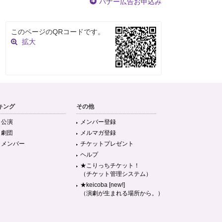
バナー広告お申込み
このページのQRコードです。
拡大
キング
その他
目公演
メンバー登録
目劇団
メルマガ登録
目メンバー
チケットプレゼント
ヘルプ
★こりっちチケット！
（チケット管理システム）
★keicoba [new!]
（演劇が生まれる場所から。）