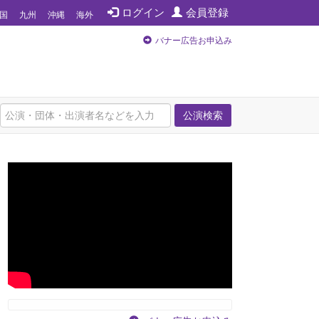
ログイン
会員登録
国
九州
沖縄
海外
バナー広告お申込み
公演検索