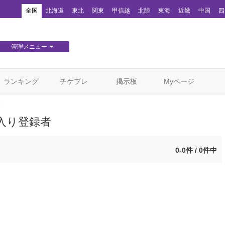
！
全国
北海道
東北
関東
甲信越
北陸
東海
近畿
中国
四
管理メニュー
団体WEBサイト管理
顧客管理
ランキング
チケプレ
掲示板
Myページ
覧
入り登録者
0-0件 / 0件中