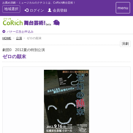
お薦め演劇・ミュージカルのクチコミは、CoRich舞台芸術！
T
menu
T
地域選択
ログイン
会員登録
o
o
g
g
g
g
l
l
バナー広告お申込み
e
e
HOME
公演
ゼロの顛末
n
n
演劇
a
a
v
劇団0 2012夏の特別公演
i
v
ゼロの顛末
g
i
a
g
t
a
i
t
o
n
i
o
n