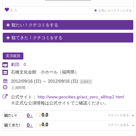
人
0
お気に入りチラシにする
観たい！クチコミをする
観てきた！クチコミをする
実演鑑賞
劇団 0
石橋文化会館 小ホール
（福岡県）
2012/09/16 (日) ～ 2012/09/16 (日)
公演終了
上演時間：
公式サイト：
http://www.geocities.jp/act_zero_all/top2.html
※正式な公演情報は公式サイトでご確認ください。
0
/
0.0
人
0
/
0.0
人