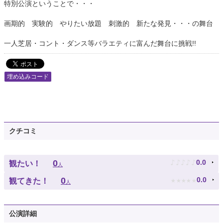
特別公演ということで・・・
画期的 実験的 やりたい放題 刺激的 新たな発見・・・の舞台
一人芝居・コント・ダンス等バラエティに富んだ舞台に挑戦!!
埋め込みコード
クチコミ
♪
♪
♪
♪
♪
0
0.0
観たい！
人
★
★
★
★
★
0
0.0
観てきた！
人
公演詳細