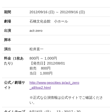
期間
2012/09/16 (日) ～ 2012/09/16 (日)
劇場
石橋文化会館 小ホール
出演
act-zero
脚本
演出
松井直一
料金（1枚あ
800円 ～ 1,000円
たり）
【発売日】2012/08/01
前売 800円
当日 1,000円
公式／劇場サ
http://www.geocities.jp/act_zero
イト
_all/top2.html
※正式な公演情報は公式サイトでご確認くださ
い。
タイムテーブ
9月16日（日） 13：30/17：30