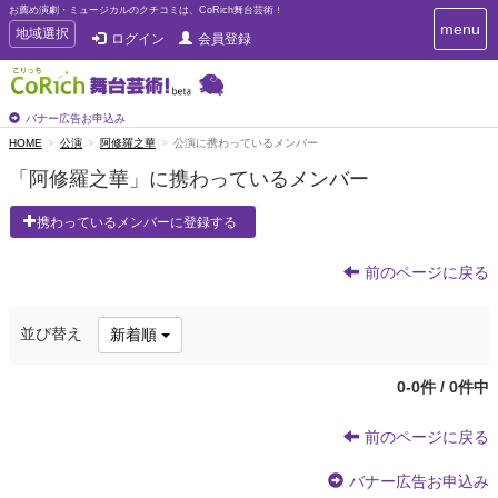
お薦め演劇・ミュージカルのクチコミは、CoRich舞台芸術！
T
menu
T
地域選択
ログイン
会員登録
o
o
g
g
g
g
l
l
バナー広告お申込み
e
e
HOME
公演
阿修羅之華
公演に携わっているメンバー
n
n
a
「阿修羅之華」に携わっているメンバー
a
v
i
v
携わっているメンバーに登録する
g
i
a
g
t
前のページに戻る
a
i
t
o
n
i
並び替え
新着順
o
n
0-0件 / 0件中
前のページに戻る
バナー広告お申込み