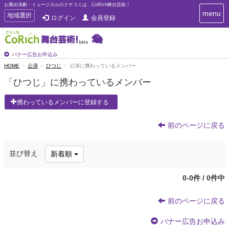
お薦め演劇・ミュージカルのクチコミは、CoRich舞台芸術！
T
menu
T
地域選択
ログイン
会員登録
o
o
g
g
g
g
l
l
バナー広告お申込み
e
e
HOME
公演
ひつじ
公演に携わっているメンバー
n
n
a
「ひつじ」に携わっているメンバー
a
v
i
v
携わっているメンバーに登録する
g
i
a
g
t
前のページに戻る
a
i
t
o
n
i
並び替え
新着順
o
n
0-0件 / 0件中
前のページに戻る
バナー広告お申込み