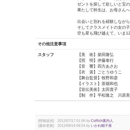
ゼントを探して欲しいと宝の
果たして幹生は、お母さんへ
出会いと別れを経験しながら
そしてクラスメイトの女の子
空も星も飛び越えて、いま1
その他注意事項
スタッフ
【美 術】柴田隆弘
【照 明】伊藤泰行
【音 響】四方あさお
【衣 裳】ごとうゆうこ
【舞台監督】牧野和彦
【イラスト】茶畑和也
【宣伝美術】太田貴子
【制 作】平松隆之 川原美
[情報提供] 2012/07/17 01:06 by
CoRich案内人
[最終更新] 2012/09/19 06:54 by
いかれ帽子屋