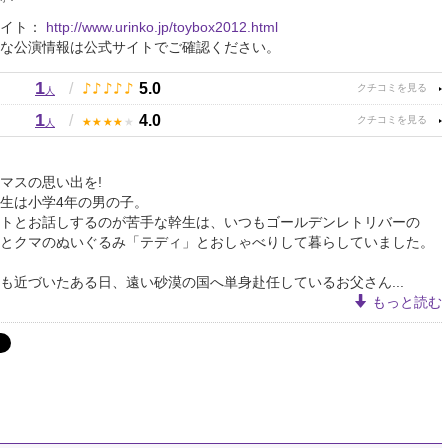
サイト：
http://www.urinko.jp/toybox2012.html
な公演情報は公式サイトでご確認ください。
1
♪
♪
♪
♪
♪
/
5.0
人
1
★
★
★
★
★
/
4.0
人
マスの思い出を!
生は小学4年の男の子。
トとお話しするのが苦手な幹生は、いつもゴールデンレトリバーの
とクマのぬいぐるみ「テディ」とおしゃべりして暮らしていました。
も近づいたある日、遠い砂漠の国へ単身赴任しているお父さん...
もっと読む