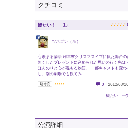
クチコミ
♪
♪
♪
♪
♪
1
観たい！
人
ツネゴン（75）
心暖まる物語 昨年末クリスマスイブに観た舞台の
無くしたプレゼントに込められた思いの行く先は
ほんのりと心が温もる物語。 一部キャストも変わ
し、別の劇場でも観てみ...
♪♪♪♪♪
期待度
0
2012/08/10
観たい！一
公演詳細