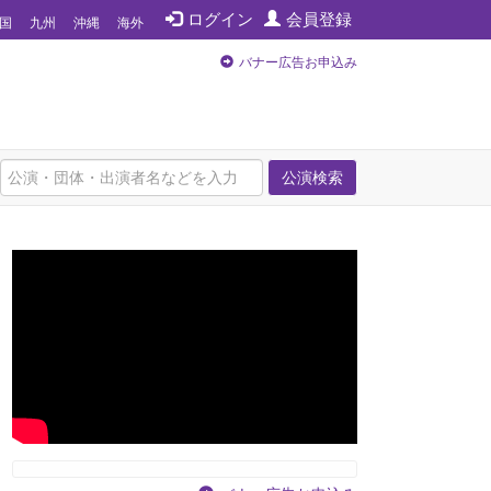
ログイン
会員登録
国
九州
沖縄
海外
バナー広告お申込み
公演検索