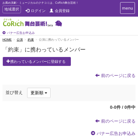
お薦め演劇・ミュージカルのクチコミは、CoRich舞台芸術！
T
menu
T
地域選択
ログイン
会員登録
o
o
g
g
g
g
l
l
バナー広告お申込み
e
e
HOME
公演
約束
公演に携わっているメンバー
n
n
a
「約束」に携わっているメンバー
a
v
i
v
携わっているメンバーに登録する
g
i
a
g
t
前のページに戻る
a
i
t
o
n
i
並び替え
更新順
o
n
0-0件 / 0件中
前のページに戻る
バナー広告お申込み