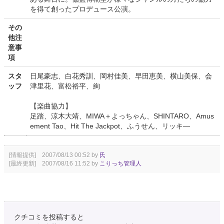
を得て創ったプロデュース公演。
その
他注
意事
項
スタ
日尾豪志、白花秀訓、岡村佳美、早田恵美、横山美保、会
ッフ
津里花、富松裕平、絢
【楽曲協力】
足踏、涼木大靖、MIWA＋よっちゃん、SHINTARO、Amus
ement Tao、Hit The Jackpot、ふうせん、リッキ―
[情報提供] 2007/08/13 00:52 by
氏
[最終更新] 2007/08/16 11:52 by
こりっち管理人
クチコミを投稿すると