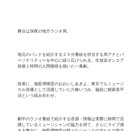
舞台は深夜の地方ラジオ局。
地元のバンドを紹介する２５分番組を担当する局アナとパ
ーソナリティーを中心に繰り広げられる、生放送オンエア
前後１時間の人間模様を描いた一幕劇。
役者に、伽藍博物堂のおおいしあきよ、東京でもミュージ
カル俳優として活躍していた六條いづみ、脇役に鰻家喜平
治という組み合わせ。
劇中のラジオ番組で紹介する音源・情報は実際に静岡で活
躍しているミュージシャンの協力を得て、さらにライブ感
ある舞台に。伽藍博物堂が様々なジャンルの方たちの協力