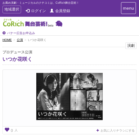
お薦め演劇・ミュージカルのクチコミは、CoRich舞台芸術！
T
menu
T
地域選択
ログイン
会員登録
o
o
g
g
g
g
l
l
バナー広告お申込み
e
e
HOME
公演
いつか花咲く
n
n
演劇
a
a
v
プロデュース公演
i
v
いつか花咲く
g
i
a
g
t
a
i
t
o
n
i
o
n
人
0
お気に入りチラシにする