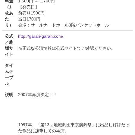
料金
1,500円 ～ 1,700円
（1
【発売日】
枚あ
前売り1500円
た
当日1700円
り）
会場：サールナートホール3階バンケットホール
公式
http://garan-garan.com/
／劇
場サ
※正式な公演情報は公式サイトでご確認ください。
イト
タイ
ムテ
ーブ
ル
説明
2007年再演決定！！
1997年、「第13回地域劇団東京演劇祭」に出品し好評だっ
た作品に加筆しての再演。