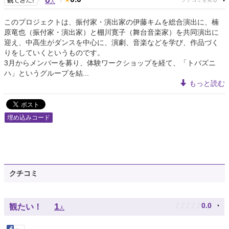
0
人
このプロジェクトは、振付家・演出家の伊藤キムを総合演出に、楠
原竜也（振付家・演出家）と棚川寛子（舞台音楽家）を共同演出に
迎え、中高生がダンスを中心に、演劇、音楽などを学び、作品づく
りをしていくというものです。
3月からメンバーを募り、体験ワークショップを経て、「トバズニ
ハ」というグループを結...
もっと読む
埋め込みコード
クチコミ
♪
♪
♪
♪
♪
1
0.0
観たい！
人