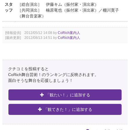
スタ
［総合演出］ 伊藤キム（振付家・演出家）
ッフ
［共同演出］ 楠原竜也（振付家・演出家）／棚川寛子
（舞台音楽家）
[情報提供] 2012/05/12 14:08 by
CoRich案内人
[最終更新] 2012/08/13 14:51 by
CoRich案内人
クチコミを投稿すると
CoRich舞台芸術！のランキングに反映されます。
面白そうな舞台を応援しましょう！
「観たい！」に追加する
「観てきた！」に追加する