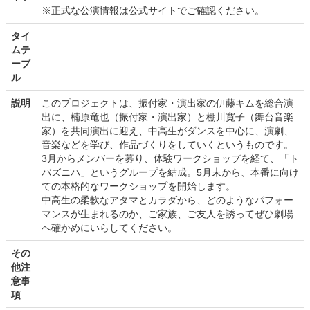
※正式な公演情報は公式サイトでご確認ください。
タイ
ムテ
ーブ
ル
説明
このプロジェクトは、振付家・演出家の伊藤キムを総合演
出に、楠原竜也（振付家・演出家）と棚川寛子（舞台音楽
家）を共同演出に迎え、中高生がダンスを中心に、演劇、
音楽などを学び、作品づくりをしていくというものです。
3月からメンバーを募り、体験ワークショップを経て、「ト
バズニハ」というグループを結成。5月末から、本番に向け
ての本格的なワークショップを開始します。
中高生の柔軟なアタマとカラダから、どのようなパフォー
マンスが生まれるのか、ご家族、ご友人を誘ってぜひ劇場
へ確かめにいらしてください。
その
他注
意事
項