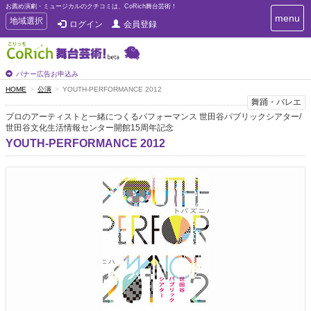
お薦め演劇・ミュージカルのクチコミは、CoRich舞台芸術！
T
menu
T
地域選択
ログイン
会員登録
o
o
g
g
g
g
l
l
バナー広告お申込み
e
e
HOME
公演
YOUTH-PERFORMANCE 2012
n
n
舞踊・バレエ
a
a
v
プロのアーティストと一緒につくるパフォーマンス 世田谷パブリックシアター/
i
世田谷文化生活情報センター開館15周年記念
v
g
i
YOUTH-PERFORMANCE 2012
a
g
t
a
i
t
o
n
i
o
n