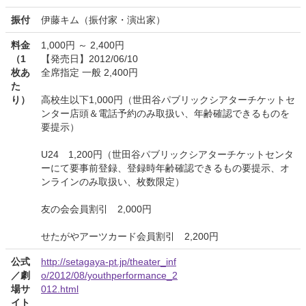
振付
伊藤キム（振付家・演出家）
料金
1,000円 ～ 2,400円
（1
【発売日】2012/06/10
枚あ
全席指定 一般 2,400円
た
り）
高校生以下1,000円（世田谷パブリックシアターチケットセ
ンター店頭＆電話予約のみ取扱い、年齢確認できるものを
要提示）
U24 1,200円（世田谷パブリックシアターチケットセンタ
ーにて要事前登録、登録時年齢確認できるもの要提示、オ
ンラインのみ取扱い、枚数限定）
友の会会員割引 2,000円
せたがやアーツカード会員割引 2,200円
公式
http://setagaya-pt.jp/theater_inf
／劇
o/2012/08/youthperformance_2
場サ
012.html
イト