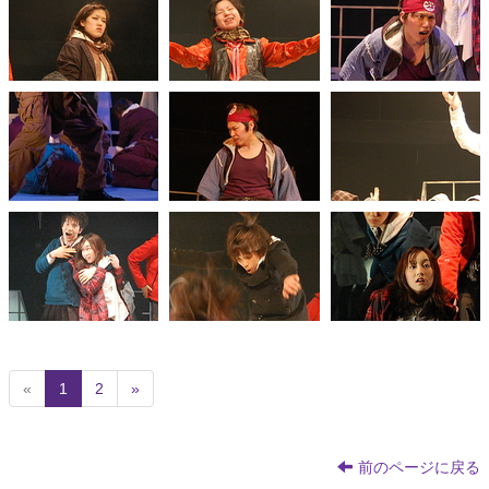
(
«
1
2
»
c
u
r
前のページに戻る
r