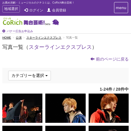
お薦め演劇・ミュージカルのクチコミは、CoRich舞台芸術！
T
menu
T
地域選択
ログイン
会員登録
o
o
g
g
g
g
l
l
バナー広告お申込み
e
e
HOME
公演
スターラインエクスプレス
写真一覧
n
n
a
写真一覧（
スターラインエクスプレス
）
a
v
i
v
g
前のページに戻る
i
a
g
t
a
i
カテゴリーを選択
t
o
n
i
1-24件 / 28件中
o
n