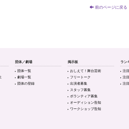
前のページに戻る
団体／劇場
掲示板
ラン
団体一覧
おしえて！舞台芸術
注
ミ
劇場一覧
フリートーク
注
団体の登録
出演者募集
注
スタッフ募集
ボランティア募集
オーディション告知
ワークショップ告知