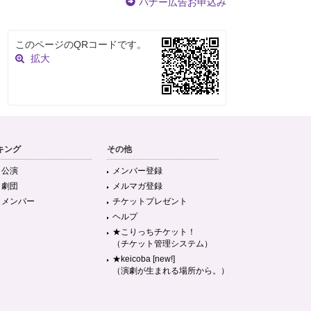
バナー広告お申込み
このページのQRコードです。
拡大
キング
その他
目公演
メンバー登録
目劇団
メルマガ登録
目メンバー
チケットプレゼント
ヘルプ
★こりっちチケット！
（チケット管理システム）
★keicoba [new!]
（演劇が生まれる場所から。）