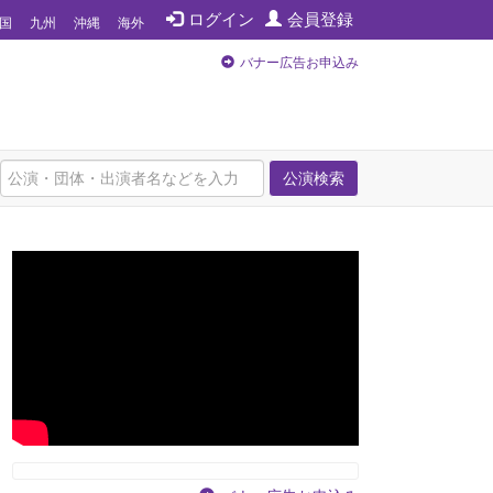
ログイン
会員登録
国
九州
沖縄
海外
バナー広告お申込み
公演検索