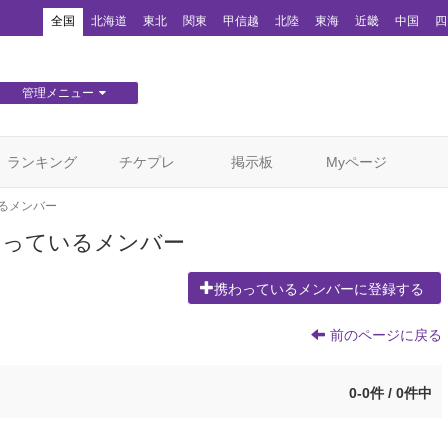
！
全国
北海道
東北
関東
甲信越
北陸
東海
近畿
中国
四
管理メニュー
団体WEBサイト管理
顧客管理
ランキング
チケプレ
掲示板
Myページ
るメンバー
わっているメンバー
携わっているメンバーに登録する
前のページに戻る
0-0件 / 0件中