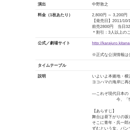
演出
中野敦之
料金（1枚あたり）
2,800円 ～ 3,200円
【発売日】2011/10/
前売2800円 当日32
＊割引：3人以上のご予
公式／劇場サイト
http://karajuro.kitan
※正式な公演情報は
タイムテーブル
説明
いよいよ本拠地・横浜
ヨコハマの海岸に再び
―これぞ現代日本の
今、「情熱」
【あらすじ】
舞台は昼下がりの坂
そこに青年・呉一郎
ずむという女、パン