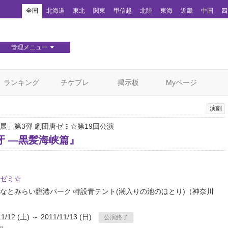
！
全国
北海道
東北
関東
甲信越
北陸
東海
近畿
中国
四
管理メニュー
団体WEBサイト管理
顧客管理
ランキング
チケプレ
掲示板
Myページ
演劇
展」第3弾 劇団唐ゼミ☆第19回公演
牙 ―黒髪海峡篇』
ゼミ☆
なとみらい臨港パーク 特設青テント(潮入りの池のほとり)
（神奈川
11/12 (土) ～ 2011/11/13 (日)
公演終了