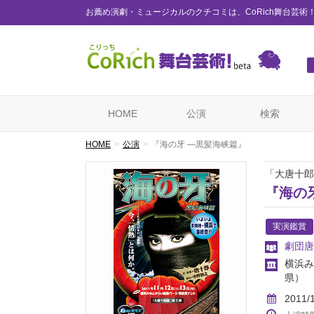
お薦め演劇・ミュージカルのクチコミは、CoRich舞台芸術
HOME
公演
検索
HOME
公演
『海の牙 ―黒髪海峡篇』
「大唐十郎
『海の
実演鑑賞
劇団唐
横浜み
県）
2011/