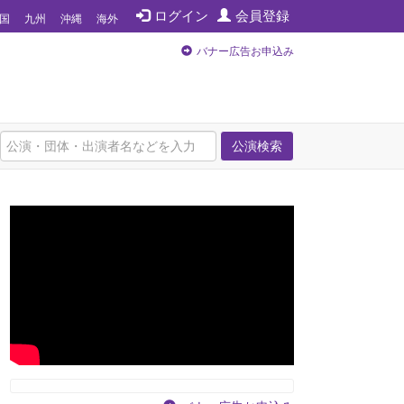
ログイン
会員登録
国
九州
沖縄
海外
バナー広告お申込み
公演検索