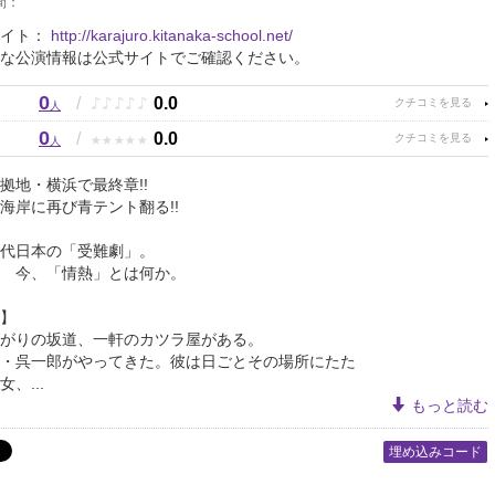
間：
サイト：
http://karajuro.kitanaka-school.net/
な公演情報は公式サイトでご確認ください。
0
♪
♪
♪
♪
♪
/
0.0
人
0
★
★
★
★
★
/
0.0
人
拠地・横浜で最終章!!
海岸に再び青テント翻る!!
代日本の「受難劇」。
情熱」とは何か。
】
がりの坂道、一軒のカツラ屋がある。
・呉一郎がやってきた。彼は日ごとその場所にたた
、...
もっと読む
埋め込みコード