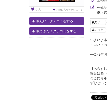
上演時
公式
人
0
お気に入りチラシにする
※正式
観たい！クチコミをする
観てきた！クチコミをする
いよいよ本
ヨコハマの
―これぞ現
今、「
【あらすじ
舞台は昼下
そこに青年
ずむという女