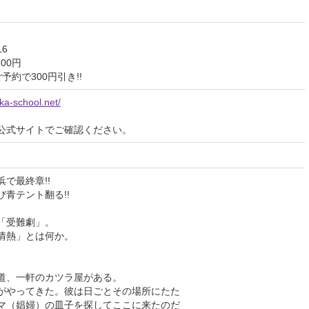
16
00円
約で300円引き!!
aka-school.net/
公式サイトでご確認ください。
で最終章!!
青テント翻る!!
「受難劇」。
とは何か。
道、一軒のカツラ屋がある。
がやってきた。彼は日ごとその場所にたた
マ（娼婦）の皿子を探してここに来たのだ