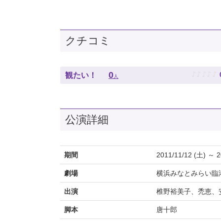
クチコミ
♪
♪
♪
♪
♪
0
観たい！
人
公演詳細
期間
2011/11/12 (土) ～ 2
劇場
横浜みなとみらい臨港
出演
椎野裕美子、禿恵、
脚本
唐十郎