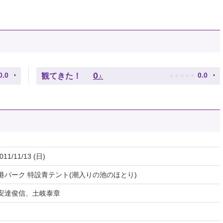
★
★
★
★
★
0
0.0
0.0
観てきた！
人
011/11/13 (日)
パーク 特設青テント(潮入りの池のほとり)
安達俊信、土岐泰章