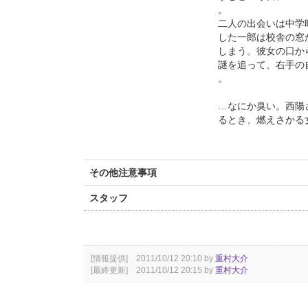
。
二人の出会いは中学
した一郎は校舎の窓
しまう。彼女の口か
謎を追って、右手の
。
…なにか臭い。西陽
るとき、燃えさかる
その他注意事項
スタッフ
[情報提供] 2011/10/12 20:10 by
重村大介
[最終更新] 2011/10/12 20:15 by
重村大介