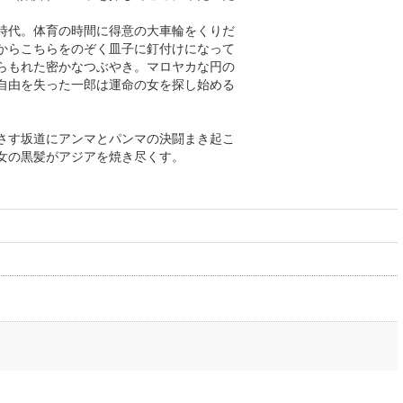
時代。体育の時間に得意の大車輪をくりだ
からこちらをのぞく皿子に釘付けになって
らもれた密かなつぶやき。マロヤカな円の
自由を失った一郎は運命の女を探し始める
さす坂道にアンマとパンマの決闘まき起こ
女の黒髪がアジアを焼き尽くす。