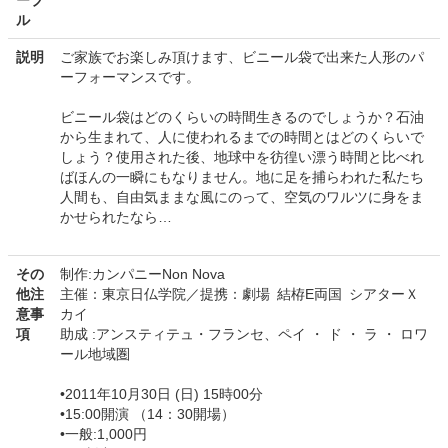
ーブ
ル
説明
ご家族でお楽しみ頂けます、ビニール袋で出来た人形のパ
ーフォーマンスです。
ビニール袋はどのくらいの時間生きるのでしょうか？石油
から生まれて、人に使われるまでの時間とはどのくらいで
しょう？使用された後、地球中を彷徨い漂う時間と比べれ
ばほんの一瞬にもなりません。地に足を捕らわれた私たち
人間も、自由気ままな風にのって、空気のワルツに身をま
かせられたなら…
その
制作:カンパニーNon Nova
他注
主催：東京日仏学院／提携：劇場 結栫E両国 シアターＸ
意事
カイ
項
助成 :アンスティテュ・フランセ、ペイ ・ ド ・ ラ ・ ロワ
ール地域圏
•2011年10月30日 (日) 15時00分
•15:00開演 （14：30開場）
•一般:1,000円