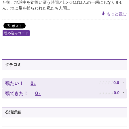
た後、地球中を彷徨い漂う時間と比べればほんの一瞬にもなりませ
ん。地に足を捕らわれた私たち人間...
もっと読む
埋め込みコード
クチコミ
♪
♪
♪
♪
♪
0
0.0
観たい！
人
★
★
★
★
★
0
0.0
観てきた！
人
公演詳細