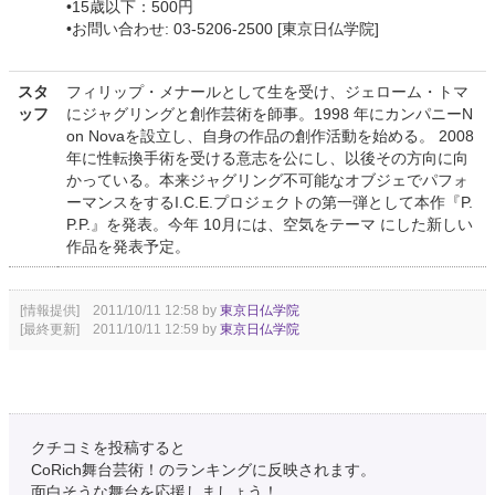
•15歳以下：500円
•お問い合わせ: 03-5206-2500 [東京日仏学院]
スタ
フィリップ・メナールとして生を受け、ジェローム・トマ
ッフ
にジャグリングと創作芸術を師事。1998 年にカンパニーN
on Novaを設立し、自身の作品の創作活動を始める。 2008
年に性転換手術を受ける意志を公にし、以後その方向に向
かっている。本来ジャグリング不可能なオブジェでパフォ
ーマンスをするI.C.E.プロジェクトの第一弾として本作『P.
P.P.』を発表。今年 10月には、空気をテーマ にした新しい
作品を発表予定。
[情報提供] 2011/10/11 12:58 by
東京日仏学院
[最終更新] 2011/10/11 12:59 by
東京日仏学院
クチコミを投稿すると
CoRich舞台芸術！のランキングに反映されます。
面白そうな舞台を応援しましょう！