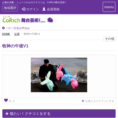
お薦め演劇・ミュージカルのクチコミは、CoRich舞台芸術！
T
menu
T
地域選択
ログイン
会員登録
o
o
g
g
g
g
l
l
バナー広告お申込み
e
e
HOME
公演
牧神の午後V1
n
n
その他
a
a
v
牧神の午後V1
i
v
g
i
a
g
t
a
i
t
o
n
i
o
n
人
0
お気に入りチラシにする
観たい！クチコミをする