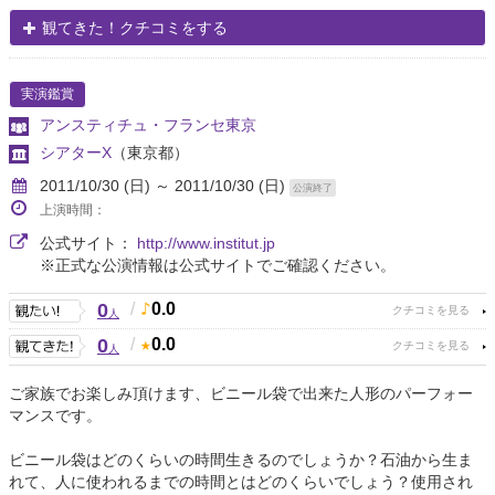
観てきた！クチコミをする
実演鑑賞
アンスティチュ・フランセ東京
シアターX
（東京都）
2011/10/30 (日) ～ 2011/10/30 (日)
公演終了
上演時間：
公式サイト：
http://www.institut.jp
※正式な公演情報は公式サイトでご確認ください。
0
/
0.0
人
0
/
0.0
人
ご家族でお楽しみ頂けます、ビニール袋で出来た人形のパーフォー
マンスです。
ビニール袋はどのくらいの時間生きるのでしょうか？石油から生ま
れて、人に使われるまでの時間とはどのくらいでしょう？使用され