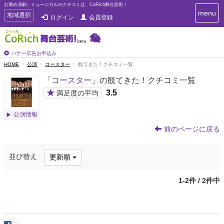
お薦め演劇・ミュージカルのクチコミは、CoRich舞台芸術！
T
menu
T
地域選択
ログイン
会員登録
o
o
g
g
g
g
l
l
バナー広告お申込み
e
e
HOME
公演
コースター
観てきた！クチコミ一覧
n
n
a
「
コースター
」の観てきた！クチコミ一覧
a
v
i
v
★
3.5
満足度の平均
g
i
a
g
公演情報
t
a
i
前のページに戻る
t
o
n
i
o
並び替え
更新順
n
1-2件 / 2件中