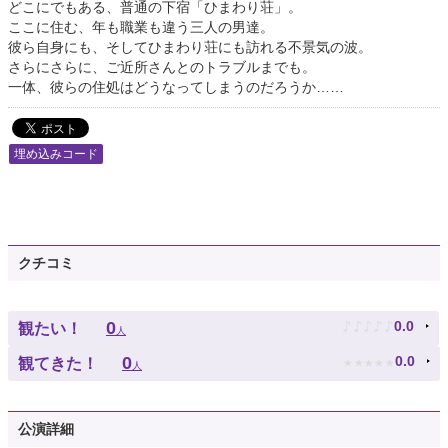
どこにでもある、普通の下宿「ひまわり荘」。
ここに住む、年も職業も違う三人の男達。
彼ら自身にも、そしてひまわり荘にも訪れる不景気の波。
さらにさらに、ご近所さんとのトラブルまでも。
一体、彼らの住処はどうなってしまうのだろうか……
埋め込みコード
クチコミ
♪
♪
♪
♪
♪
0
0.0
観たい！
人
★
★
★
★
★
0
0.0
観てきた！
人
公演詳細