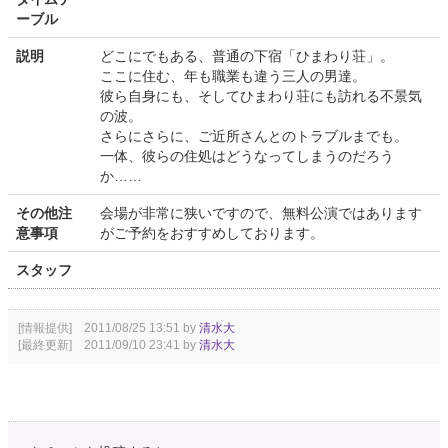
ーブル
説明
どこにでもある、普通の下宿「ひまわり荘」。
ここに住む、年も職業も違う三人の男達。
彼ら自身にも、そしてひまわり荘にも訪れる不景気
の波。
さらにさらに、ご近所さんとのトラブルまでも。
一体、彼らの住処はどうなってしまうのだろう
か……
その他注
会場が非常に狭いですので、無料公演ではあります
意事項
がご予約をおすすめしております。
スタッフ
[情報提供] 2011/08/25 13:51 by
清水大
[最終更新] 2011/09/10 23:41 by
清水大