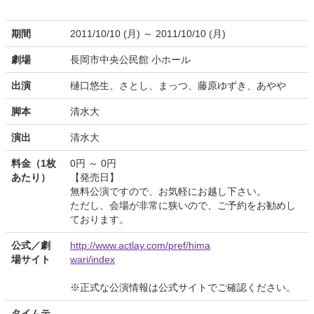
期間
2011/10/10 (月) ～ 2011/10/10 (月)
劇場
長岡市中央公民館 小ホール
出演
樋口悠生、さとし、まっつ、藤原ゆずき、あやや
脚本
清水大
演出
清水大
料金（1枚
0円 ～ 0円
あたり）
【発売日】
無料公演ですので、お気軽にお越し下さい。
ただし、会場が非常に狭いので、ご予約をお勧めし
ております。
公式／劇
http://www.actlay.com/pref/hima
場サイト
wari/index
※正式な公演情報は公式サイトでご確認ください。
タイムテ