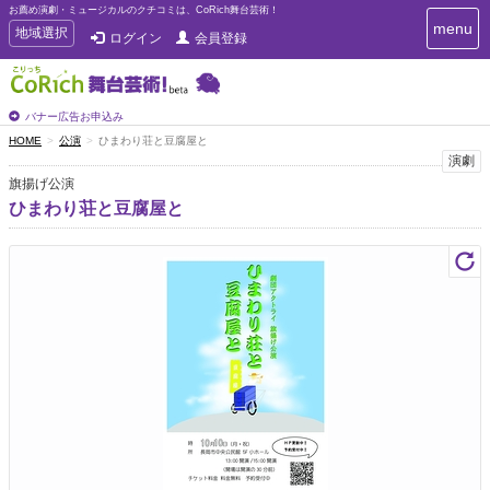
お薦め演劇・ミュージカルのクチコミは、CoRich舞台芸術！
T
menu
T
地域選択
ログイン
会員登録
o
o
g
g
g
g
l
l
バナー広告お申込み
e
e
HOME
公演
ひまわり荘と豆腐屋と
n
n
演劇
a
a
v
旗揚げ公演
i
v
ひまわり荘と豆腐屋と
g
i
a
g
t
a
i
t
o
n
i
o
n