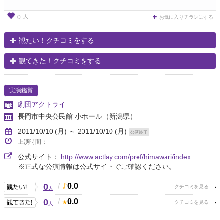
人
0
お気に入りチラシにする
観たい！クチコミをする
観てきた！クチコミをする
実演鑑賞
劇団アクトライ
長岡市中央公民館 小ホール
（新潟県）
2011/10/10 (月) ～ 2011/10/10 (月)
公演終了
上演時間：
公式サイト：
http://www.actlay.com/pref/himawari/index
※正式な公演情報は公式サイトでご確認ください。
0
/
0.0
人
0
/
0.0
人