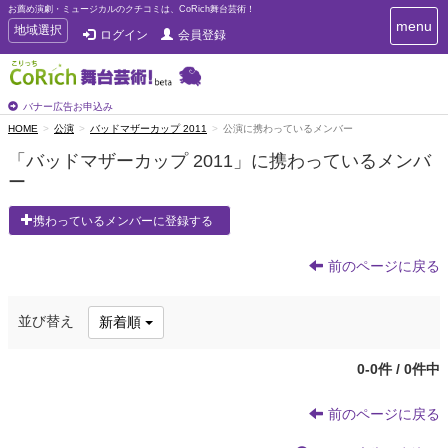
お薦め演劇・ミュージカルのクチコミは、CoRich舞台芸術！
T
menu
T
地域選択
ログイン
会員登録
o
o
g
g
g
g
l
l
バナー広告お申込み
e
e
HOME
公演
バッドマザーカップ 2011
公演に携わっているメンバー
n
n
a
「バッドマザーカップ 2011」に携わっているメンバ
a
v
ー
i
v
g
i
a
携わっているメンバーに登録する
g
t
a
i
t
前のページに戻る
o
n
i
o
並び替え
新着順
n
0-0件 / 0件中
前のページに戻る