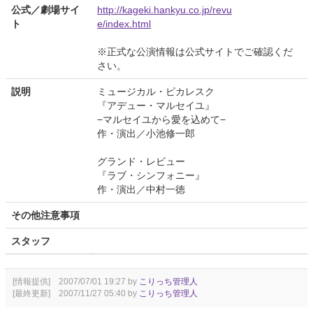
公式／劇場サイ
http://kageki.hankyu.co.jp/revu
ト
e/index.html
※正式な公演情報は公式サイトでご確認くだ
さい。
説明
ミュージカル・ピカレスク
『アデュー・マルセイユ』
−マルセイユから愛を込めて−
作・演出／小池修一郎
グランド・レビュー
『ラブ・シンフォニー』
作・演出／中村一徳
その他注意事項
スタッフ
[情報提供] 2007/07/01 19:27 by
こりっち管理人
[最終更新] 2007/11/27 05:40 by
こりっち管理人