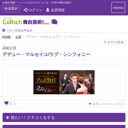
お薦め演劇・ミュージカルのクチコミは、CoRich舞台芸術！
T
menu
T
地域選択
ログイン
会員登録
o
o
g
g
g
g
l
l
バナー広告お申込み
e
e
HOME
公演
アデュー・マルセイユ/ラブ・シンフォニー
n
n
ミュージカル
a
a
v
花組公演
i
v
アデュー・マルセイユ/ラブ・シンフォニー
g
i
a
g
t
a
i
t
o
n
i
o
n
人
0
お気に入りチラシにする
観たい！クチコミをする