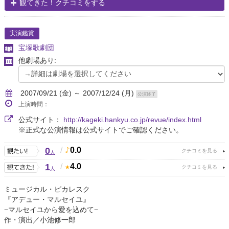
観てきた！クチコミをする
実演鑑賞
宝塚歌劇団
他劇場あり:
2007/09/21 (金) ～ 2007/12/24 (月)
公演終了
上演時間：
公式サイト：
http://kageki.hankyu.co.jp/revue/index.html
※正式な公演情報は公式サイトでご確認ください。
0
/
0.0
人
1
/
4.0
人
ミュージカル・ピカレスク
『アデュー・マルセイユ』
−マルセイユから愛を込めて−
作・演出／小池修一郎