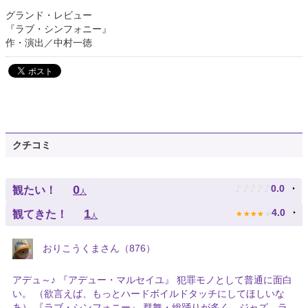
グランド・レビュー
『ラブ・シンフォニー』
作・演出／中村一徳
クチコミ
♪
♪
♪
♪
♪
0
0.0
観たい！
人
★
★
★
★
★
1
4.0
観てきた！
人
おりこうくまさん（876）
アデュ～♪ 『アデュー・マルセイユ』 犯罪モノとして普通に面白
い。 （欲言えば、もっとハードボイルドタッチにしてほしいな
あ） 『ラブ・シンフォニー』 群舞・総踊りが多く、ジャズ、ラ...