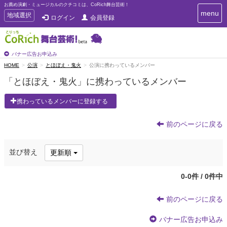
お薦め演劇・ミュージカルのクチコミは、CoRich舞台芸術！
T
menu
T
地域選択
ログイン
会員登録
o
o
g
g
g
g
l
l
バナー広告お申込み
e
e
HOME
公演
とほぼえ・鬼火
公演に携わっているメンバー
n
n
a
「とほぼえ・鬼火」に携わっているメンバー
a
v
i
v
携わっているメンバーに登録する
g
i
a
g
t
前のページに戻る
a
i
t
o
n
i
並び替え
更新順
o
n
0-0件 / 0件中
前のページに戻る
バナー広告お申込み