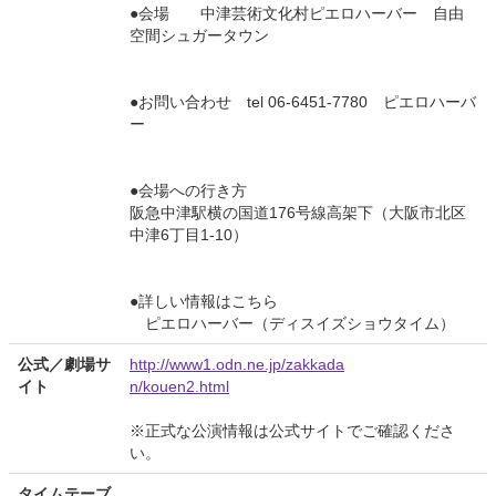
●会場 中津芸術文化村ピエロハーバー 自由
空間シュガータウン
●お問い合わせ tel 06-6451-7780 ピエロハーバ
ー
●会場への行き方
阪急中津駅横の国道176号線高架下（大阪市北区
中津6丁目1-10）
●詳しい情報はこちら
ピエロハーバー（ディスイズショウタイム）
公式／劇場サ
http://www1.odn.ne.jp/zakkada
イト
n/kouen2.html
※正式な公演情報は公式サイトでご確認くださ
い。
タイムテーブ