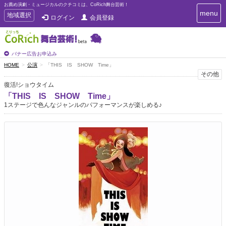
お薦め演劇・ミュージカルのクチコミは、CoRich舞台芸術！
T
menu
T
地域選択
ログイン
会員登録
o
o
g
g
g
g
l
l
バナー広告お申込み
e
e
HOME
公演
「THIS IS SHOW Time」
n
n
その他
a
a
v
復活!ショウタイム
i
v
「THIS IS SHOW Time」
g
i
1ステージで色んなジャンルのパフォーマンスが楽しめる♪
a
g
t
a
i
t
o
n
i
o
n