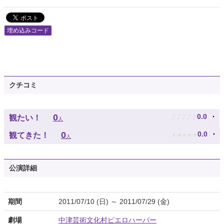
埋め込みコード
クチコミ
♪
♪
♪
♪
♪
0
0.0
観たい！
人
★
★
★
★
★
0
0.0
観てきた！
人
公演詳細
期間
2011/07/10 (日) ～ 2011/07/29 (金)
劇場
中津芸術文化村ピエロハーバー