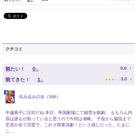
人
クチコミ
♪
♪
♪
♪
♪
0
0.0
観たい！
人
★
★
★
★
★
1
3.0
観てきた！
人
住み込みの女（586）
中越典子に注目だね 本日、帝国劇場にて細雪を観劇。 もちろん内
容は誰もが知っていると思うので今回は省略。 子役から脇役まで
芝居が全て完璧で、これぞ商業演劇！という感じ​だった。たまに
こ...