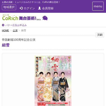
お薦め演劇・ミュージカルのクチコミは、CoRich舞台芸術！
T
menu
T
地域選択
ログイン
会員登録
o
o
g
g
g
g
l
l
バナー広告お申込み
e
e
HOME
公演
細雪
n
n
演劇
a
a
v
帝国劇場100周年記念公演
i
v
細雪
g
i
a
g
t
a
i
t
o
n
i
o
n