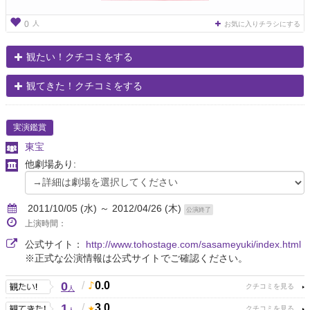
人
0
お気に入りチラシにする
観たい！クチコミをする
観てきた！クチコミをする
実演鑑賞
東宝
他劇場あり:
2011/10/05 (水) ～ 2012/04/26 (木)
公演終了
上演時間：
公式サイト：
http://www.tohostage.com/sasameyuki/index.html
※正式な公演情報は公式サイトでご確認ください。
0
/
0.0
人
1
/
3.0