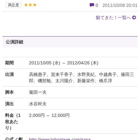
★★★
満足度
0
2011/10/08 20:01
観てきた！一覧へ
公演詳細
期間
2011/10/05 (水) ～ 2012/04/26 (木)
出演
高橋惠子、賀来千香子、水野美紀、中越典子、篠田三
郎、磯部勉、太川陽介、新藤栄作、橋爪淳
脚本
菊田一夫
演出
水谷幹夫
料金（1
2,000円 ～ 12,000円
枚あた
り）
公式／劇
http://www.tohostage.com/sasa