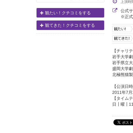
上演時
公式
観たい！クチコミをする
※正式
観てきた！クチコミをする
【チャリテ
岩手大
岩手県立大
盛岡大学
北極熊猫製
【公演日時
2011年7
【タイムテ
日┃曜┃11┃