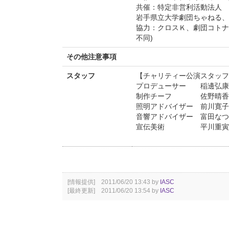
共催：特定非営利活動法人 
岩手県立大学劇団ちゃねる、
協力：クロスＫ、劇団コトナ
不同)
その他注意事項
スタッフ
【チャリティー公演スタッフ
プロデューサー 稲邊弘康(
制作チーフ 佐野晴香(
照明アドバイザー 前川寛子
音響アドバイザー 富田なつ
宣伝美術 平川重寅(p
[情報提供] 2011/06/20 13:43 by
IASC
[最終更新] 2011/06/20 13:54 by
IASC