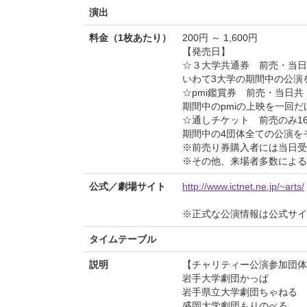
演出
料金（1枚あたり）
200円 ～ 1,600円
【発売日】
☆３大学共通券 前売・当日共
いわて3大学の期間中の公演
☆pmi鑑賞券 前売・当日共 
期間中のpmiの上映を一回
☆通しチケット 前売のみ16
期間中の4団体全ての公演を
※前売り券購入者には当日受
※その他、来場者多数による
公式／劇場サイト
http://www.ictnet.ne.jp/~arts/
※正式な公演情報は公式サ
タイムテーブル
説明
【チャリティー公演参加団体
岩手大学劇団かっぱ
岩手県立大学劇団ちゃねる
盛岡大学劇団もりのべる