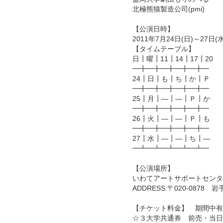
北極熊猫製造公司(pmi)
【公演日時】
2011年7月24日(日)～27
【タイムテーブル】
日┃曜┃11┃14┃17┃20
━╋━╋━╋━╋━╋━
24┃日┃も┃ち┃か┃Ｐ
━╋━╋━╋━╋━╋━
25┃月┃―┃―┃Ｐ┃か
━╋━╋━╋━╋━╋━
26┃火┃―┃―┃Ｐ┃も
━╋━╋━╋━╋━╋━
27┃水┃―┃―┃ち┃―
━┻━┻━┻━┻━┻━
【公演場所】
いわてアートサポートセンタ
ADDRESS:〒020-087
【チケット料金】 期間中有
☆３大学共通券 前売・当日共