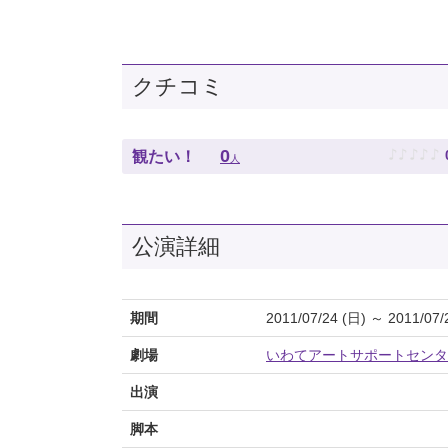
クチコミ
♪
♪
♪
♪
♪
0
観たい！
人
公演詳細
期間
2011/07/24 (日) ～ 2011/07/
劇場
いわてアートサポートセンタ
出演
脚本