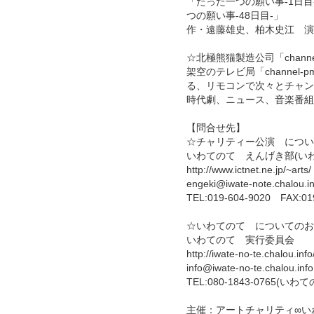
「たった一つの願い事-1日目
つの願い事-48日目-」
作・遠藤雄史、柏木史江 演
☆北極熊猫製造公司「channel-pmi
架空のテレビ局「channe
る、リモコンで次々とチャン
時代劇、ニュース、音楽番組
【問合せ先】
☆チャリティー公演 につい
いわてのて えんげき部(い
http://www.ictnet.ne.jp/~arts/
engeki@iwate-note.chalou.in
TEL:019-604-9020 FAX:01
☆いわてのて についてのお
いわてのて 実行委員会
http://iwate-no-te.chalou.info
info@iwate-no-te.chalou.info
TEL:080-1843-0765
主催：アートチャリティ∞い