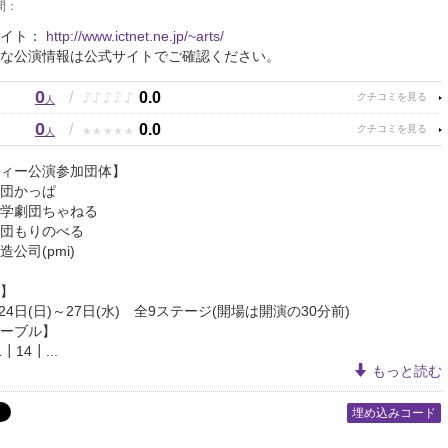
間：
サイト：
http://www.ictnet.ne.jp/~arts/
な公演情報は公式サイトでご確認ください。
0
♪
♪
♪
♪
♪
/
0.0
人
0
★
★
★
★
★
/
0.0
人
ィー公演参加団体】
学劇団かっぱ
学劇団ちゃねる
劇団もりのべる
造公司(pmi)
】
月24日(日)～27日(水) 全9ステージ(開場は開演の30分前)
ーブル】
14┃...
もっと読む
埋め込みコード