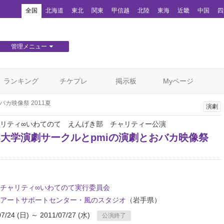
！
全国
北海道
東北
関東
甲信越
北陸
東海
近畿
中国
四
管理メニュー
団体WEBサイト管理
顧客管理
ランキング
チケプレ
掲示板
Myページ
カ映像祭 2011夏
演劇
リティ∞いわてのて えんげき部 チャリティー公演
3大学演劇サークルとpmiの演劇とおバカ映像祭
チャリティ∞いわてのて実行委員会
アートサポートセンター・風のスタジオ
（岩手県）
07/24 (日) ～ 2011/07/27 (水)
公演終了