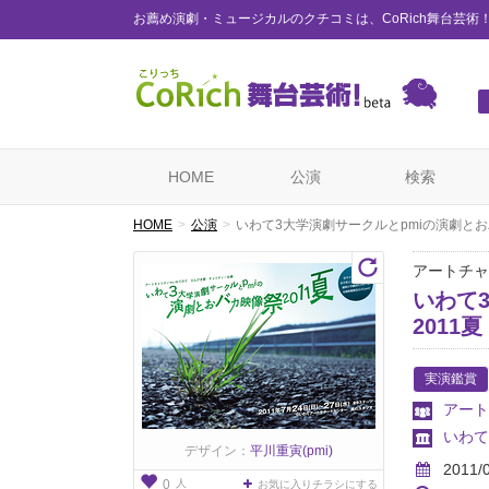
お薦め演劇・ミュージカルのクチコミは、CoRich舞台芸術
HOME
公演
検索
HOME
公演
いわて3大学演劇サークルとpmiの演劇とおバ
アートチャ
いわて
2011夏
実演鑑賞
アート
いわて
デザイン：
平川重寅(pmi)
2011/
人
0
お気に入りチラシにする