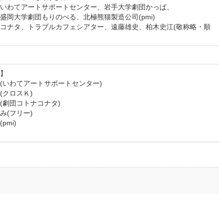
いわてアートサポートセンター、岩手大学劇団かっぱ、
盛岡大学劇団もりのべる、北極熊猫製造公司(pmi)
コナタ、トラブルカフェシアター、遠藤雄史、柏木史江(敬称略・順
】
いわてアートサポートセンター)
クロスＫ)
(劇団コトナコナタ)
み(フリー)
mi)