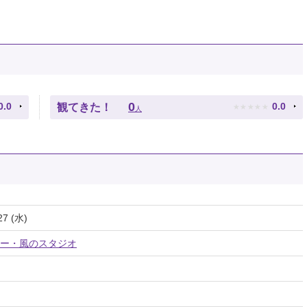
★
★
★
★
★
0
0.0
0.0
観てきた！
人
27 (水)
ー・風のスタジオ