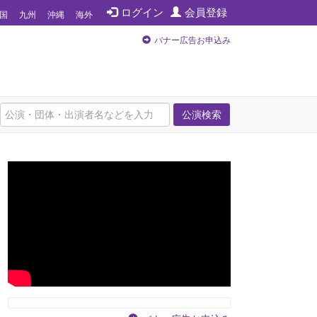
ログイン
会員登録
国
九州
沖縄
海外
バナー広告お申込み
公演検索