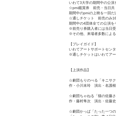
いわて3大学の期間中の公演
☆pmi鑑賞券 前売・当日共 
期間中のpmiの上映を一回
☆通しチケット 前売のみ16
期間中の4団体全ての公演を
※前売り券購入者には当日受
※その他、来場者多数による
【プレイガイド】
いわてアートサポートセンタ
※通しチケットはいわてアー
【上演作品】
☆劇団もりのべる「キニサク
作・小川未玲 演出・名護根
☆劇団ちゃねる「猫の佐藤さ
作・藤村隼次 演出・佐藤史
☆劇団かっぱ「たった一つの