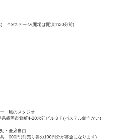
日(水) 全9ステージ(開場は開演の30分前)
ー 風のスタジオ
8 岩手県盛岡市肴町4-20永卯ビル３Ｆ(パステル館向かい)
効・全席自由
 600円(前売り券の100円分が募金になります)