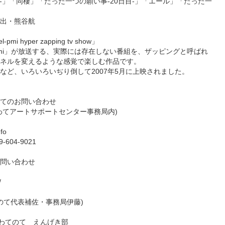
-」「同棲」「たった一つの願い事-20日目-」「エール」「たった一
出・熊谷航
 hyper zapping tv show」
l-pmi」が放送する、実際には存在しない番組を、ザッピングと呼ばれ
ネルを変えるような感覚で楽しむ作品です。
など、いろいろいぢり倒して2007年5月に上映されました。
てのお問い合わせ
わてアートサポートセンター事務局内)
fo
9-604-9021
問い合わせ
/
(いわてのて代表補佐・事務局伊藤)
わてのて えんげき部